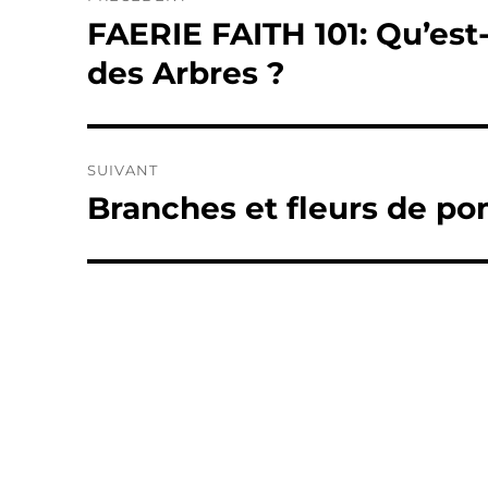
de
FAERIE FAITH 101: Qu’est-
Publication
précédente :
l’article
des Arbres ?
SUIVANT
Branches et fleurs de p
Publication
suivante :