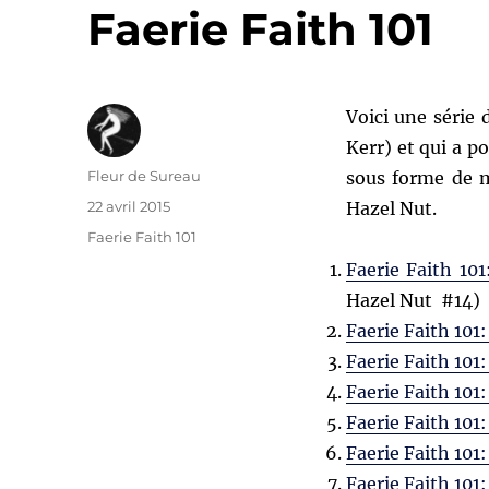
Faerie Faith 101
Voici une série
Kerr) et qui a p
Auteur
Fleur de Sureau
sous forme de m
Publié
22 avril 2015
Hazel Nut.
le
Catégories
Faerie Faith 101
Faerie Faith 101
Hazel Nut #14)
Faerie Faith 101
Faerie Faith 101:
Faerie Faith 101
Faerie Faith 101:
Faerie Faith 101:
Faerie Faith 101