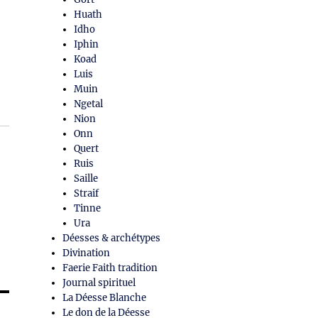
Huath
Idho
Iphin
Koad
Luis
Muin
Ngetal
Nion
Onn
Quert
Ruis
Saille
Straif
Tinne
Ura
Déesses & archétypes
Divination
Faerie Faith tradition
Journal spirituel
La Déesse Blanche
Le don de la Déesse