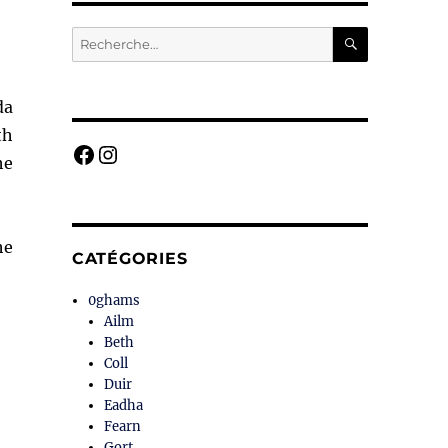
RECHERC
Recherche
pour :
da
th
Facebook
Instagram
he
he
CATÉGORIES
0ghams
Ailm
Beth
Coll
Duir
Eadha
Fearn
Gort