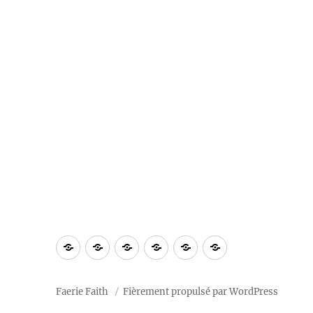
À
Blog
Section
Calendrier
Ressources
Notre
propos
privée
2026
« tradition »
Faerie Faith
Fièrement propulsé par WordPress