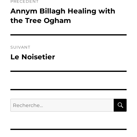
PRÉCÉDENT
de
Annym Billagh Healing with
Publication
précédente :
the Tree Ogham
l’article
SUIVANT
Le Noisetier
Publication
suivante :
RE
Recherche
pour :