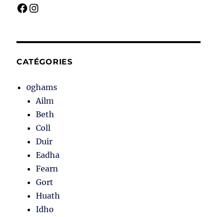
Facebook
Instagram
CATÉGORIES
0ghams
Ailm
Beth
Coll
Duir
Eadha
Fearn
Gort
Huath
Idho