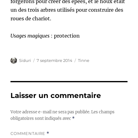
forgerons pour créer des épées, et le houx était
un des trois arbres utilisés pour construire des
roues de chariot.
Usages magiques
: protection
Auteur
Publié
Catégories
Siduri
7 septembre 2014
Tinne
le
Laisser un commentaire
Votre adresse e-mail ne sera pas publiée.
Les champs
obligatoires sont indiqués avec
*
COMMENTAIRE
*