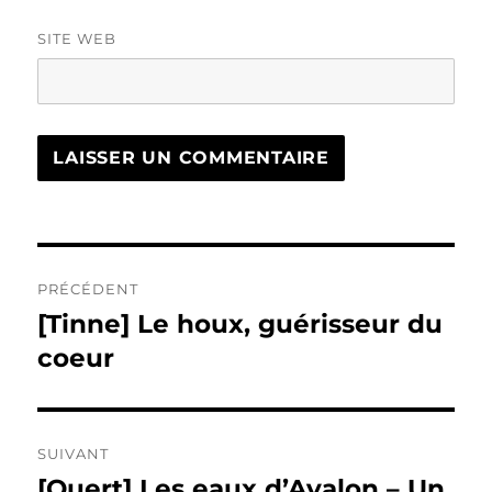
SITE WEB
Navigation
PRÉCÉDENT
de
[Tinne] Le houx, guérisseur du
Publication
précédente :
coeur
l’article
SUIVANT
[Quert] Les eaux d’Avalon – Un
Publication