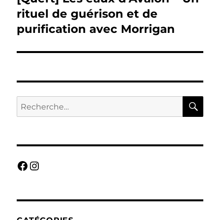
suivante :
rituel de guérison et de
purification avec Morrigan
RE
Recherche
pour :
Facebook
Instagram