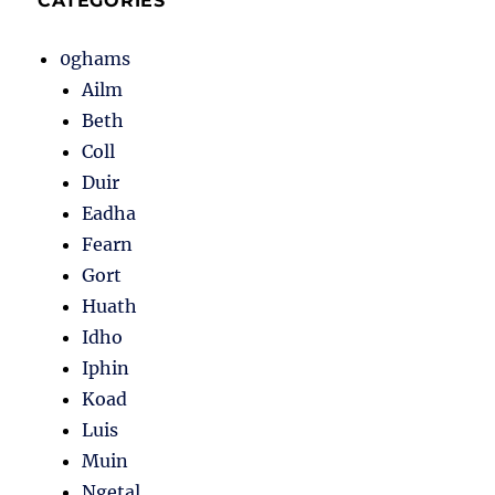
CATÉGORIES
0ghams
Ailm
Beth
Coll
Duir
Eadha
Fearn
Gort
Huath
Idho
Iphin
Koad
Luis
Muin
Ngetal