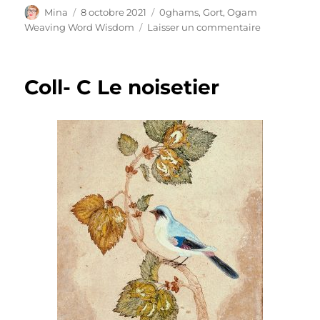
Auteur
Publié
Catégories
Mina
8 octobre 2021
0ghams
,
Gort
,
Ogam
le
sur
Weaving Word Wisdom
Laisser un commentaire
Gort
-
G
Coll- C Le noisetier