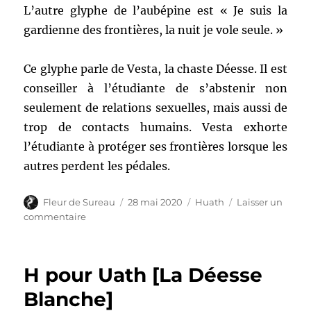
L’autre glyphe de l’aubépine est « Je suis la
gardienne des frontières, la nuit je vole seule. »
Ce glyphe parle de Vesta, la chaste Déesse. Il est
conseiller à l’étudiante de s’abstenir non
seulement de relations sexuelles, mais aussi de
trop de contacts humains. Vesta exhorte
l’étudiante à protéger ses frontières lorsque les
autres perdent les pédales.
Auteur
Publié
Catégories
Fleur de Sureau
28 mai 2020
Huath
Laisser un
le
sur
commentaire
Tradition
Faerie
Faith
H pour Uath [La Déesse
:
Comprendre
Blanche]
les