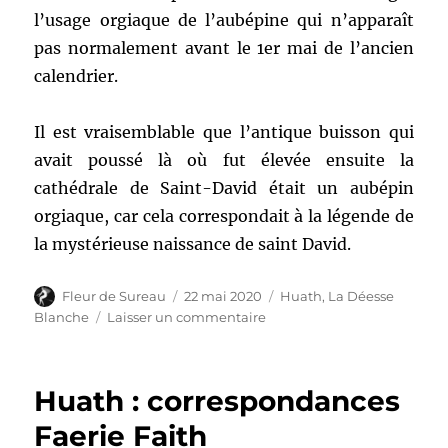
l’usage orgiaque de l’aubépine qui n’apparaît
pas normalement avant le 1er mai de l’ancien
calendrier.
Il est vraisemblable que l’antique buisson qui
avait poussé là où fut élevée ensuite la
cathédrale de Saint-David était un aubépin
orgiaque, car cela correspondait à la légende de
la mystérieuse naissance de saint David.
Auteur
Publié
Catégories
Fleur de Sureau
22 mai 2020
Huath
,
La Déesse
le
sur
Blanche
Laisser un commentaire
H
pour
Uath
Huath : correspondances
[La
Déesse
Faerie Faith
Blanche]