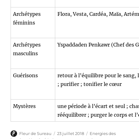
Archétypes
Flora, Vesta, Cardéa, Maïa, Arté
féminins
Archétypes
Yspaddaden Penkawr (Chef des G
masculins
Guérisons
retour à l’équilibre pour le sang, l
; purifier ; tonifier le cœur
Mystères
une période à l’écart et seul ; cha
rééquilibrer ; purger le corps et l’
Auteur
Publié
Catégories
Fleur de Sureau
23 juillet 2018
Energies des