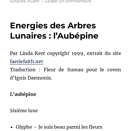
le
sur
lunaires
,
Huath
Laisser un commentaire
Huath
:
correspondances
Energies des Arbres
Faerie
Faith
Lunaires : l’Aubépine
Par Linda Kerr copyright 1999, extrait du site
faeriefaith.net
Traduction : Fleur de Sureau pour le coven
d’Ignis Daemonis.
L’aubépine
Sixième lune
Glyphe – Je suis beau parmi les fleurs