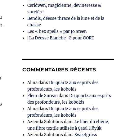
Ceridwen, magicienne, devineresse &
sorcière
a
Bendis, déesse thrace de la lune et de la
t.
chasse
Les « hex spells » par Jo Steen
[La Déesse Blanche] G pour GORT
COMMENTAIRES RÉCENTS
r
Alina
dans
Du quartz aux esprits des
profondeurs, les kobolds
Fleur de Sureau
dans
Du quartz aux esprits
des profondeurs, les kobolds
s
Alina
dans
Du quartz aux esprits des
profondeurs, les kobolds
Azienda Solutions
dans
Le liber du chêne,
une fibre textile utilisée à Çatal Höyük
Azienda Solutions
dans
Sweetgrass