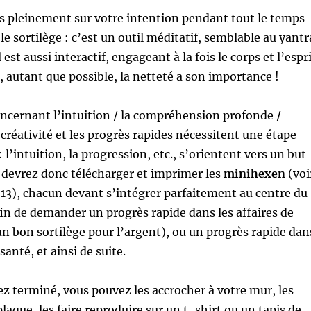
 pleinement sur votre intention pendant tout le temps
le sortilège : c’est un outil méditatif, semblable au yantr
 est aussi interactif, engageant à la fois le corps et l’espri
 autant que possible, la netteté a son importance !
oncernant l’intuition / la compréhension profonde
/
a créativité et les progrès rapides nécessitent une étape
l’intuition, la progression, etc., s’orientent vers un but
s devrez donc télécharger et imprimer les
minihexen
(voi
#13), chacun devant s’intégrer parfaitement au centre du
afin de demander un progrès rapide dans les affaires de
n bon sortilège pour l’argent), ou un progrès rapide dan
santé, et ainsi de suite.
z terminé, vous pouvez les accrocher à votre mur, les
laque, les faire reproduire sur un t-shirt ou un tapis de