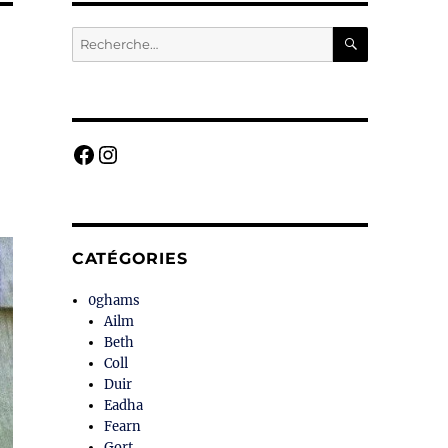
RECHERC
Recherche
pour :
Facebook
Instagram
CATÉGORIES
0ghams
Ailm
Beth
Coll
Duir
Eadha
Fearn
Gort