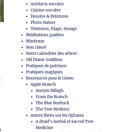
Artefacts sorciers
Cuisine sorcière
Dessins & Peintures
Photo Nature
Teintures, filage, tissage
Méditations guidées
Minéraux
n
Non classé
Notre calendrier des arbres
Old Dianic tradition
Pratiques de guérison
Pratiques magiques
Ressources pour le Coven
e
Apple Branch
Annym Billagh
From the Branch
The Blue Roebuck
The Tree Mothers
Autres livres sur les Oghams
A druid's herbal of Sacred Tree
Medicine
a