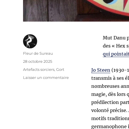
Mut Danu p
des « Hex s
Auteur
Fleur de Sureau
qui pointai
Publié
28 octobre 2025
le
Catégories
Artefacts sorciers
,
Gort
Jo Steen
(1930-1
sur
Laisser un commentaire
transmis à ses é
Les
nombreuses année
« hex
magie, dès lors q
spells »
par
prédilection part
Jo
volonté précise. 
Steen
motifs tradition
germanophone ins