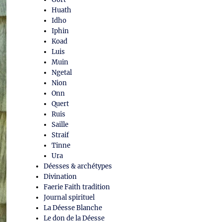
Huath
Idho
Iphin
Koad
Luis
Muin
Ngetal
Nion
Onn
Quert
Ruis
Saille
Straif
Tinne
Ura
Déesses & archétypes
Divination
Faerie Faith tradition
Journal spirituel
La Déesse Blanche
Le don de la Déesse