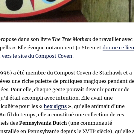
ropose dans son livre
The Tree Mothers
de travailler avec
pells ». Elle évoque notamment Jo Steen et
donne ce lie
t vers le site du Compost Coven
.
996) a été membre du Compost Coven de Starhawk et a
lèves une riche palette de pratiques magiques pendant d
s. Pour elle, chaque geste pouvait devenir porteur de
u’il était accompli avec intention. Elle avait une
iculière pour les
«
hex signs
»
, qu’elle animait d’une
Au fil du temps, elle a constitué une collection de ces
nels des
Pennsylvania Dutch
(une communauté
tallée en Pennsylvanie depuis le XVIIIᵉ siècle), qu’elle 