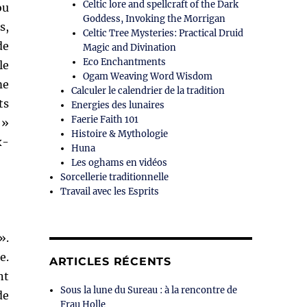
Celtic lore and spellcraft of the Dark
ou
Goddess, Invoking the Morrigan
s,
Celtic Tree Mysteries: Practical Druid
de
Magic and Divination
Eco Enchantments
le
Ogam Weaving Word Wisdom
me
Calculer le calendrier de la tradition
ts
Energies des lunaires
Faerie Faith 101
 »
Histoire & Mythologie
x-
Huna
Les oghams en vidéos
Sorcellerie traditionnelle
Travail avec les Esprits
».
e.
ARTICLES RÉCENTS
nt
Sous la lune du Sureau : à la rencontre de
de
Frau Holle