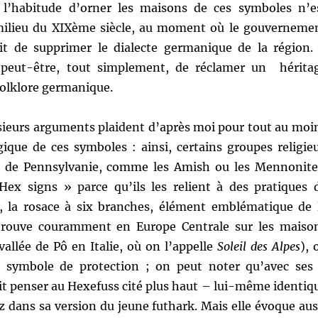
 l’habitude d’orner les maisons de ces symboles n’e
milieu du XIXème siècle, au moment où le gouverneme
it de supprimer le dialecte germanique de la région. 
c peut-être, tout simplement, de réclamer un hérita
 folklore germanique.
ieurs arguments plaident d’après moi pour tout au moi
ique de ces symboles : ainsi, certains groupes religie
de Pennsylvanie, comme les Amish ou les Mennonite
 Hex signs » parce qu’ils les relient à des pratiques 
, la rosace à six branches, élément emblématique de 
etrouve couramment en Europe Centrale sur les maiso
vallée de Pô en Italie, où on l’appelle
Soleil des Alpes
), 
e symbole de protection ; on peut noter qu’avec ses
ait penser au Hexefuss cité plus haut – lui-même identiq
z dans sa version du jeune futhark. Mais elle évoque aus