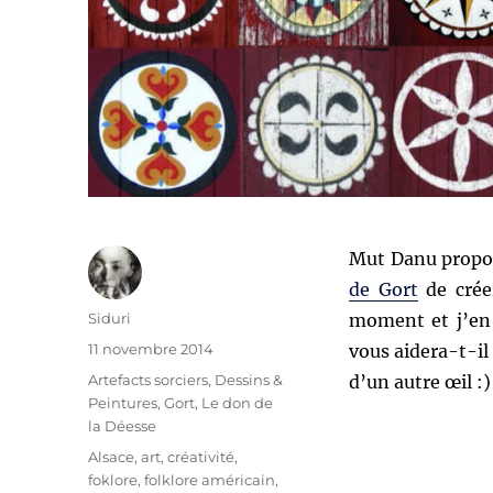
Mut Danu propo
de Gort
de créer
Auteur
Siduri
moment et j’en a
Publié
11 novembre 2014
vous aidera-t-il
le
Catégories
Artefacts sorciers
,
Dessins &
d’un autre œil :)
Peintures
,
Gort
,
Le don de
la Déesse
Étiquettes
Alsace
,
art
,
créativité
,
foklore
,
folklore américain
,