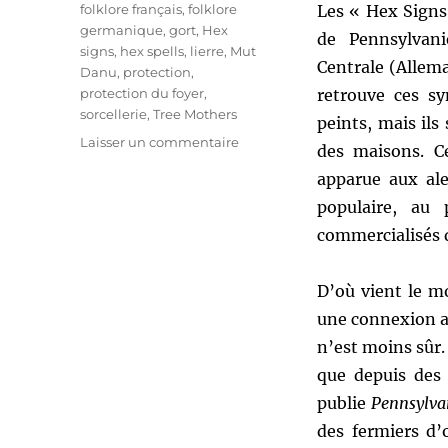
folklore français
,
folklore
Les « Hex Signs
germanique
,
gort
,
Hex
de Pennsylvani
signs
,
hex spells
,
lierre
,
Mut
Centrale (Allem
Danu
,
protection
,
protection du foyer
,
retrouve ces sy
sorcellerie
,
Tree Mothers
peints, mais ils
sur
Laisser un commentaire
des maisons. C
Les
apparue aux ale
« Hex
signs »
populaire, au
commercialisés d
D’où vient le m
une connexion av
n’est moins sûr.
que depuis des 
publie
Pennsylva
des fermiers d’