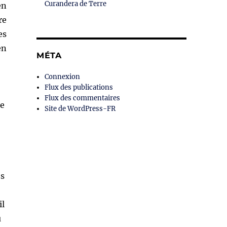
Curandera de Terre
en
re
es
en
MÉTA
Connexion
Flux des publications
Flux des commentaires
me
Site de WordPress-FR
es
il
u