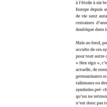
à l’étoile à six
Europe depuis a
de vie sont aut
centaines d’an
Amérique dans la
Mais au fond, po
occulte de ces s
pour tout autre o
« Hex sign », c’e
actuelle, de nom
germanisants ou 
talismans ou des
symboles pré-chr
qu’on ne retrouv
n’est donc pas t