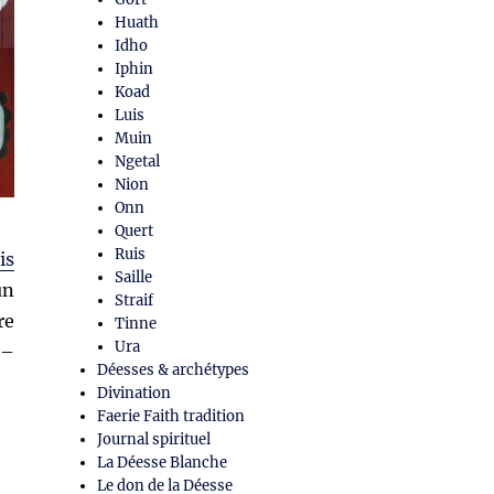
Huath
Idho
Iphin
Koad
Luis
Muin
Ngetal
Nion
Onn
Quert
Ruis
is
Saille
un
Straif
re
Tinne
Ura
 –
Déesses & archétypes
Divination
Faerie Faith tradition
Journal spirituel
La Déesse Blanche
Le don de la Déesse