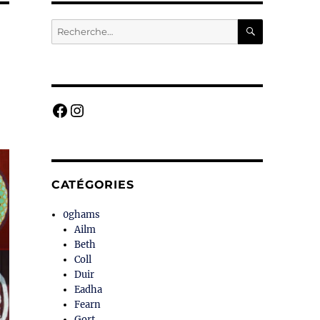
RECHERC
Recherche
pour :
Facebook
Instagram
CATÉGORIES
0ghams
Ailm
Beth
Coll
Duir
Eadha
Fearn
Gort