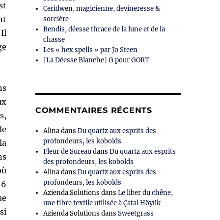
st
Ceridwen, magicienne, devineresse &
nt
sorcière
Bendis, déesse thrace de la lune et de la
Il
chasse
ge
Les « hex spells » par Jo Steen
[La Déesse Blanche] G pour GORT
ns
ux
COMMENTAIRES RÉCENTS
s,
de
Alina
dans
Du quartz aux esprits des
profondeurs, les kobolds
la
Fleur de Sureau
dans
Du quartz aux esprits
ns
des profondeurs, les kobolds
où
Alina
dans
Du quartz aux esprits des
profondeurs, les kobolds
 6
Azienda Solutions
dans
Le liber du chêne,
ue
une fibre textile utilisée à Çatal Höyük
si
Azienda Solutions
dans
Sweetgrass