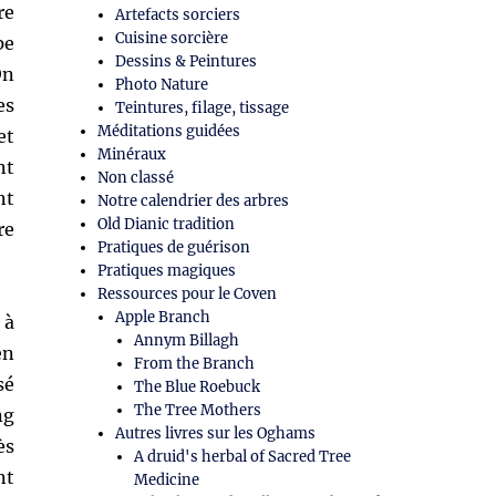
re
Artefacts sorciers
Cuisine sorcière
pe
Dessins & Peintures
On
Photo Nature
es
Teintures, filage, tissage
Méditations guidées
et
Minéraux
nt
Non classé
nt
Notre calendrier des arbres
Old Dianic tradition
re
Pratiques de guérison
Pratiques magiques
Ressources pour le Coven
Apple Branch
 à
Annym Billagh
en
From the Branch
sé
The Blue Roebuck
The Tree Mothers
ng
Autres livres sur les Oghams
ès
A druid's herbal of Sacred Tree
nt
Medicine