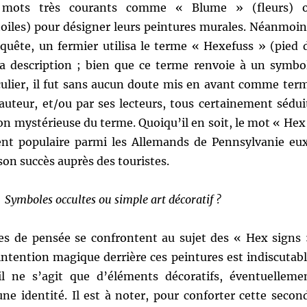
 mots très courants comme « Blume » (fleurs) 
toiles) pour désigner leurs peintures murales. Néanmoin
nquête, un fermier utilisa le terme « Hexefuss » (pied 
sa description ; bien que ce terme renvoie à un symbo
iculier, il fut sans aucun doute mis en avant comme ter
auteur, et/ou par ses lecteurs, tous certainement sédui
on mystérieuse du terme. Quoiqu’il en soit, le mot « Hex
nt populaire parmi les Allemands de Pennsylvanie eu
on succès auprès des touristes.
Symboles occultes ou simple art décoratif ?
les de pensée se confrontent au sujet des « Hex signs 
’intention magique derrière ces peintures est indiscutabl
il ne s’agit que d’éléments décoratifs, éventuelleme
une identité. Il est à noter, pour conforter cette secon