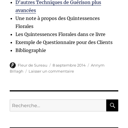
D’autres Techniques de Guérison plus
avancées
Une note à propos des Quintessences
Florales
Les Quintessences Florales dans ce livre
Exemple de Questionnaire pour des Clients
Bibliographie
Auteur
Publié
Catégories
Fleur de Sureau
8 septembre 2014
Annym
le
sur
Billagh
Laisser un commentaire
Annym
Billagh
Healing
with
the
RE
Recherche
Tree
pour :
Ogham