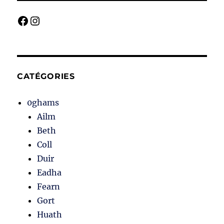
Facebook
Instagram
CATÉGORIES
0ghams
Ailm
Beth
Coll
Duir
Eadha
Fearn
Gort
Huath