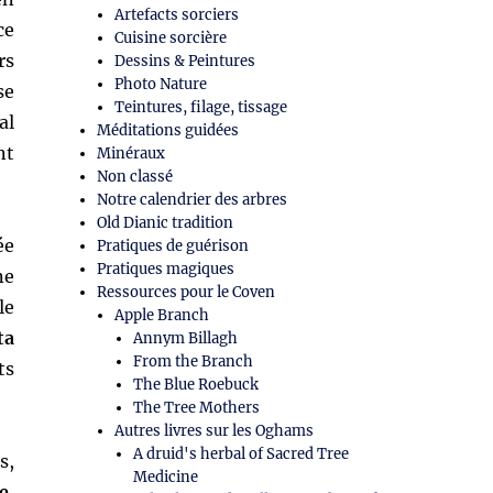
Artefacts sorciers
ce
Cuisine sorcière
rs
Dessins & Peintures
Photo Nature
se
Teintures, filage, tissage
al
Méditations guidées
nt
Minéraux
Non classé
Notre calendrier des arbres
Old Dianic tradition
ée
Pratiques de guérison
Pratiques magiques
ne
Ressources pour le Coven
le
Apple Branch
ta
Annym Billagh
From the Branch
ts
The Blue Roebuck
The Tree Mothers
Autres livres sur les Oghams
A druid's herbal of Sacred Tree
s,
Medicine
e
,