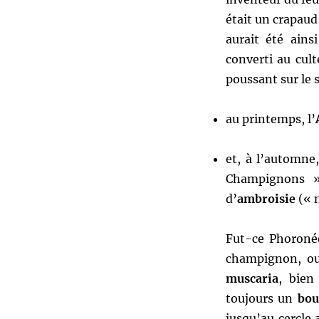
était un crapau
aurait été ains
converti au cul
poussant sur le s
au printemps, l’
et, à l’automne
Champignons 
d’
ambroisie
(« n
Fut-ce Phoronée
champignon, ou
muscaria
, bien
toujours un
bou
jusqu’au cercle