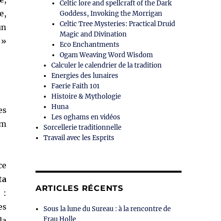
Celtic lore and spellcraft of the Dark
e,
Goddess, Invoking the Morrigan
Celtic Tree Mysteries: Practical Druid
un
Magic and Divination
 »
Eco Enchantments
Ogam Weaving Word Wisdom
Calculer le calendrier de la tradition
Energies des lunaires
Faerie Faith 101
Histoire & Mythologie
Huna
es
Les oghams en vidéos
om
Sorcellerie traditionnelle
Travail avec les Esprits
ce
ta
ARTICLES RÉCENTS
 :
es
Sous la lune du Sureau : à la rencontre de
Frau Holle
la