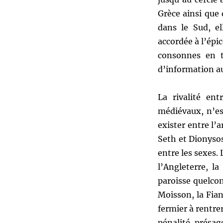
Grèce ainsi que 
dans le Sud, el
accordée à l’épi
consonnes en t
d’information au 
La rivalité en
médiévaux, n’es
exister entre l’
Seth et Dionysos
entre les sexes.
l’Angleterre, l
paroisse quelconq
Moisson, la Fian
fermier à rentre
pénalité, présag