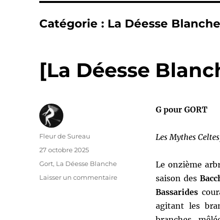
Catégorie :
La Déesse Blanch
[La Déesse Blanc
G pour GORT
Auteur
Fleur de Sureau
Les Mythes Celtes
Publié
27 octobre 2025
le
Catégories
Gort
,
La Déesse Blanche
Le onzième arbre
sur
Laisser un commentaire
saison des
Bacc
[La
Bassarides
cour
Déesse
agitant les br
Blanche]
G
branches, mêlée