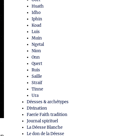
Huath
Idho
Iphin
Koad
Luis
Muin
Ngetal
Nion
Onn
Quert
Ruis
Saille
Straif
Tinne
Ura
Déesses & archétypes
Divination
Faerie Faith tradition
Journal spirituel
La Déesse Blanche
Le don de la Déesse
en