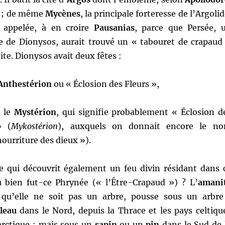
d ; de même
Mycènes
, la principale forteresse de l’Argolid
i appelée, à en croire
Pausanias
, parce que Persée, 
te de Dionysos, aurait trouvé un « tabouret de crapaud
ite. Dionysos avait deux fêtes :
Anthestérion
ou « Éclosion des Fleurs »,
, le
Mystérion
, qui signifie probablement « Éclosion d
» (
Mykostérion
), auxquels on donnait encore le n
ourriture des dieux »).
 qui découvrit également un feu divin résidant dans 
 bien fut-ce Phrynée (« l’Être-Crapaud ») ? L’
amani
 qu’elle ne soit pas un arbre, pousse sous un arbre
leau
dans le Nord, depuis la Thrace et les pays celtiqu
 arctique ; mais sous un
sapin
ou un
pin
dans le Sud de 