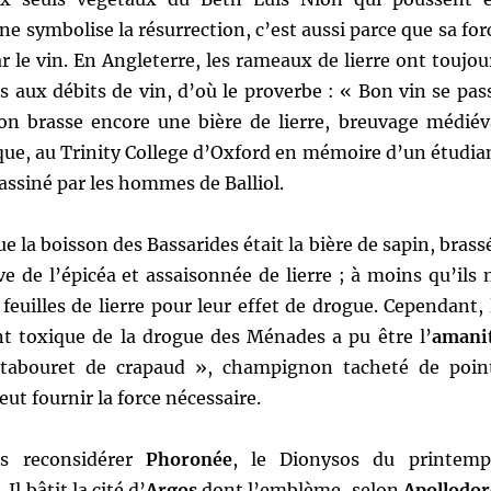
igne symbolise la résurrection, c’est aussi parce que sa for
r le vin. En Angleterre, les rameaux de lierre ont toujou
s aux débits de vin, d’où le proverbe : « Bon vin se pas
l’on brasse encore une bière de lierre, breuvage médiév
ue, au Trinity College d’Oxford en mémoire d’un étudia
sassiné par les hommes de Balliol.
ue la boisson des Bassarides était la bière de sapin, brass
ève de l’épicéa et assaisonnée de lierre ; à moins qu’ils 
euilles de lierre pour leur effet de drogue. Cependant, 
nt toxique de la drogue des Ménades a pu être l’
amani
 tabouret de crapaud », champignon tacheté de poin
eut fournir la force nécessaire.
ns reconsidérer
Phoronée
, le Dionysos du printemp
Il bâtit la cité d’
Argos
dont l’emblème, selon
Apollodor