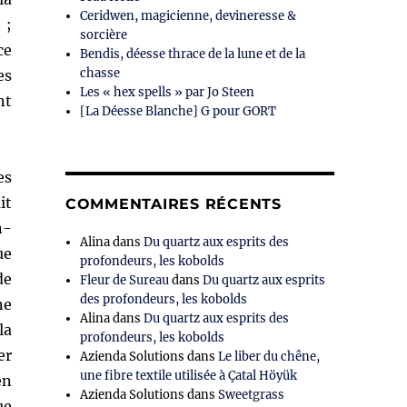
Ceridwen, magicienne, devineresse &
 ;
sorcière
ce
Bendis, déesse thrace de la lune et de la
chasse
es
Les « hex spells » par Jo Steen
nt
[La Déesse Blanche] G pour GORT
es
it
COMMENTAIRES RÉCENTS
n-
Alina
dans
Du quartz aux esprits des
ue
profondeurs, les kobolds
de
Fleur de Sureau
dans
Du quartz aux esprits
des profondeurs, les kobolds
ne
Alina
dans
Du quartz aux esprits des
la
profondeurs, les kobolds
er
Azienda Solutions
dans
Le liber du chêne,
une fibre textile utilisée à Çatal Höyük
en
Azienda Solutions
dans
Sweetgrass
ue