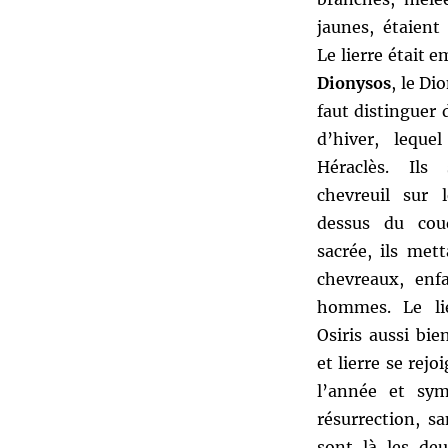
pour
jaunes, étaient
GORT
Le lierre était 
Dionysos
, le Di
faut distinguer 
d’hiver, leque
Héraclès. Ils
chevreuil sur 
dessus du cou
sacrée, ils met
chevreaux, enf
hommes. Le lie
Osiris aussi bi
et lierre se rej
l’année et sym
résurrection, s
sont là les de