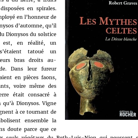
 disposées en spirales.
employé en l’honneur de
onysos d’automne, qu’il
du Dionysos du solstice
l est, en réalité, un
 s’étaient tatoué un
leurs bras droits au-
de. Dans leur fureur
taient en pièces faons,
ants, voire même des
rre était consacré à
en qu’à Dionysos. Vigne
oignent à ce tournant de
bolisent ensemble la
ans doute parce que ce
ux seuls végétaux du Beth-Luis-Nion qui poussent 