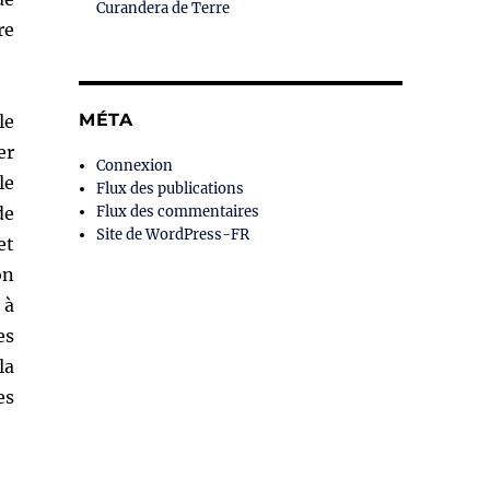
Curandera de Terre
re
MÉTA
le
er
Connexion
le
Flux des publications
de
Flux des commentaires
Site de WordPress-FR
et
on
 à
es
la
es