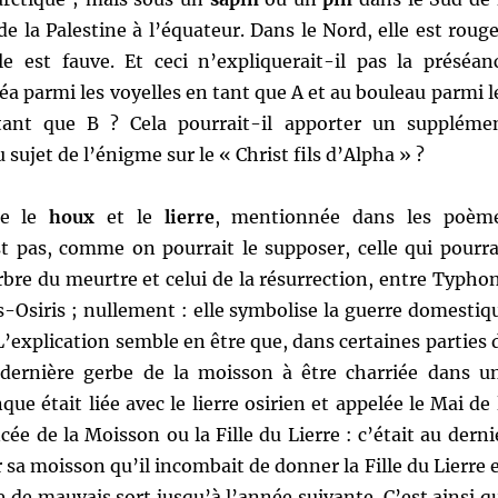
de la Palestine à l’équateur. Dans le Nord, elle est rouge
le est fauve. Et ceci n’expliquerait-il pas la préséan
céa parmi les voyelles en tant que A et au bouleau parmi l
ant que B ? Cela pourrait-il apporter un suppléme
sujet de l’énigme sur le « Christ fils d’Alpha » ?
tre le
houx
et le
lierre
, mentionnée dans les poèm
t pas, comme on pourrait le supposer, celle qui pourra
arbre du meurtre et celui de la résurrection, entre Typho
-Osiris ; nullement : elle symbolise la guerre domestiq
 L’explication semble en être que, dans certaines parties 
a dernière gerbe de la moisson à être charriée dans u
ue était liée avec le lierre osirien et appelée le Mai de 
cée de la Moisson ou la Fille du Lierre : c’était au derni
r sa moisson qu’il incombait de donner la Fille du Lierre 
e de mauvais sort jusqu’à l’année suivante. C’est ainsi q