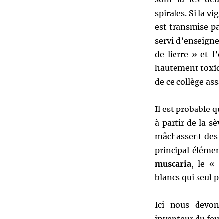
spirales. Si la v
est transmise pa
servi d’enseigne
de lierre » et 
hautement toxiq
de ce collège as
Il est probable q
à partir de la s
mâchassent des f
principal éléme
muscaria
, le «
blancs qui seul p
Ici nous devo
inventeur du feu. 