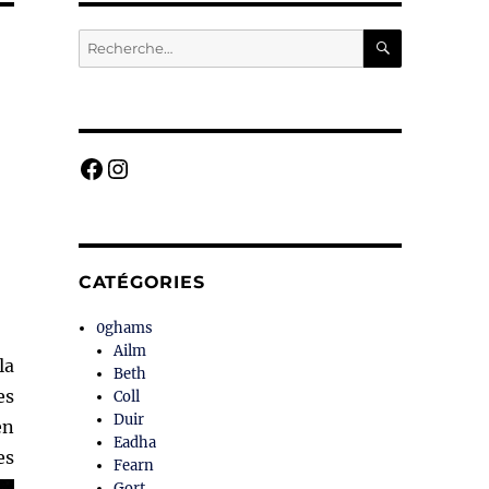
RECHERC
Recherche
pour :
Facebook
Instagram
CATÉGORIES
0ghams
Ailm
la
Beth
es
Coll
Duir
en
Eadha
es
Fearn
Gort