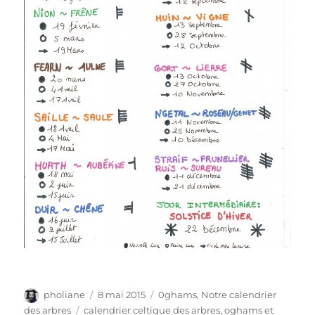
Auteur
Publié
Catégories
pholiane
8 mai 2015
0ghams
,
Notre calendrier
le
Étiquettes
des arbres
calendrier celtique des arbres
,
oghams et