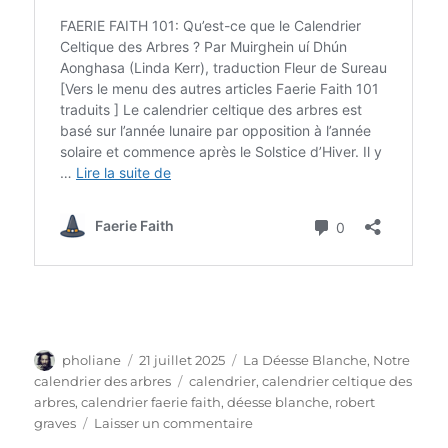
Auteur
Publié
Catégories
pholiane
21 juillet 2025
La Déesse Blanche
,
Notre
le
Étiquettes
calendrier des arbres
calendrier
,
calendrier celtique des
arbres
,
calendrier faerie faith
,
déesse blanche
,
robert
sur
graves
Laisser un commentaire
À