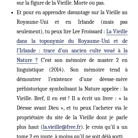
sur la figure de la Vieille. Morte ou pas.
Et pour en apprendre davantage sur la Vieille au
Royaume-Uni et en Irlande (mais pas
seulement), tu peux lire Lee Froissard :
La Vieille
dans la toponymie du Royaume-Uni et de
l’Irlande : trace d’un ancien culte voué à la
Nature ?
C’est son m
émoire de master 2
en
l
inguistique
(
2014
)
.
Son
mémoire tend à
démontrer l’existence d’une déesse-mère
préhistorique symbolisant la Nature appelée : la
Vieille. B
ref, il en est !
Il a écrit un livre : « la
Déesse avant Dieu », et
tu peux
l’achete
r
via le
propriétaire du site de la Vieille dont je parle
plus haut (
la.vieille@free.fr
).
Je crois qu’il a un
tome 2 en route, à moins qu’il ne soit déjà sorti.