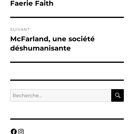
précédente :
Faerie Faith
l’article
SUIVANT
McFarland, une société
Publication
suivante :
déshumanisante
RE
Recherche
pour :
Facebook
Instagram