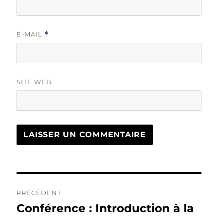
E-MAIL
*
SITE WEB
Navigation
PRÉCÉDENT
de
Conférence : Introduction à la
Publication