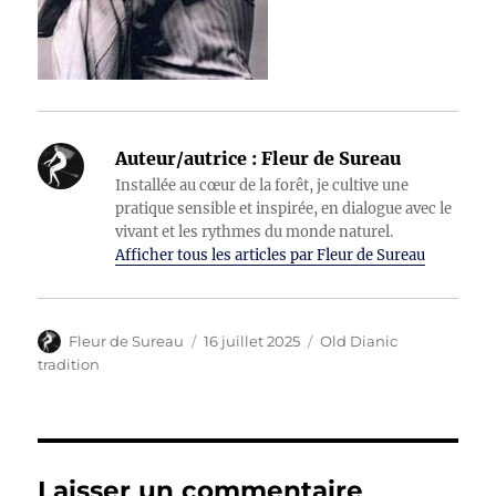
Auteur/autrice :
Fleur de Sureau
Installée au cœur de la forêt, je cultive une
pratique sensible et inspirée, en dialogue avec le
vivant et les rythmes du monde naturel.
Afficher tous les articles par Fleur de Sureau
Auteur
Publié
Catégories
Fleur de Sureau
16 juillet 2025
Old Dianic
le
tradition
Laisser un commentaire