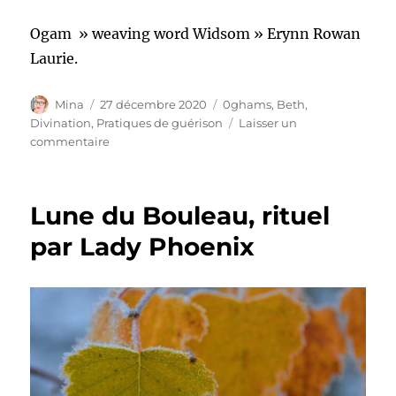
Ogam » weaving word Widsom » Erynn Rowan
Laurie.
Auteur
Publié
Catégories
Mina
27 décembre 2020
0ghams
,
Beth
,
le
Divination
,
Pratiques de guérison
Laisser un
sur
commentaire
Beith
Lune du Bouleau, rituel
par Lady Phoenix