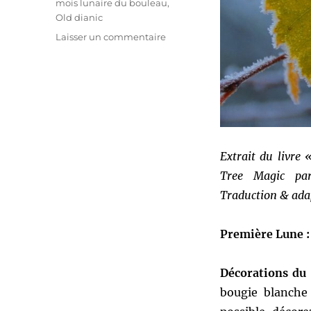
mois lunaire du bouleau
,
Old dianic
sur
Laisser un commentaire
Lune
du
Bouleau,
rituel
par
Lady
Phoenix
Extrait du livre 
Tree Magic par 
Traduction & ada
Première Lune :
Décorations du 
bougie blanche 