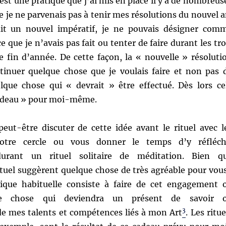
’est une pratique que j’ai mis en place il y a de nombreus
e je ne parvenais pas à tenir mes résolutions du nouvel a
fait un nouvel impératif, je ne pouvais désigner com
e que je n’avais pas fait ou tenter de faire durant les tro
e fin d’année. De cette façon, la « nouvelle » résoluti
ntinuer quelque chose que je voulais faire et non pas 
ue chose qui « devrait » être effectué. Dès lors ce
adeau » pour moi-même.
peut-être discuter de cette idée avant le rituel avec l
tre cercle ou vous donner le temps d’y réfléch
durant un rituel solitaire de méditation. Bien q
ituel suggèrent quelque chose de très agréable pour vou
que habituelle consiste à faire de cet engagement 
ue chose qui deviendra un présent de savoir 
3
de mes talents et compétences liés à mon Art
. Les ritue