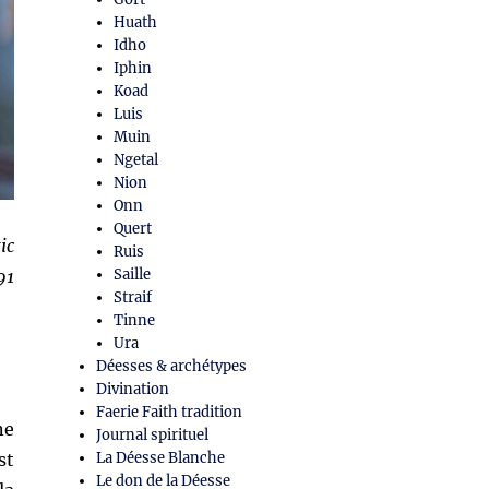
Huath
Idho
Iphin
Koad
Luis
Muin
Ngetal
Nion
Onn
Quert
ic
Ruis
91
Saille
Straif
Tinne
Ura
Déesses & archétypes
Divination
Faerie Faith tradition
ne
Journal spirituel
st
La Déesse Blanche
Le don de la Déesse