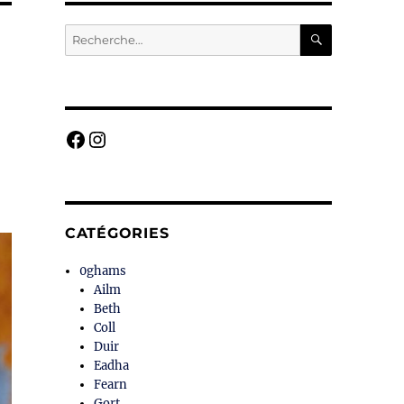
RECHERC
Recherche
pour :
Facebook
Instagram
CATÉGORIES
0ghams
Ailm
Beth
Coll
Duir
Eadha
Fearn
Gort