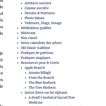
la
Artefacts sorciers
de
Cuisine sorcière
nd
Dessins & Peintures
Photo Nature
és
Teintures, filage, tissage
ou
Méditations guidées
de
Minéraux
Non classé
Notre calendrier des arbres
Old Dianic tradition
 je
Pratiques de guérison
Pratiques magiques
it
Ressources pour le Coven
du
Apple Branch
ce
Annym Billagh
From the Branch
es
The Blue Roebuck
le
The Tree Mothers
Autres livres sur les Oghams
A druid's herbal of Sacred Tree
Medicine