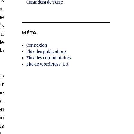
es
Curandera de Terre
n.
me
is
MÉTA
on
de
Connexion
la
Flux des publications
Flux des commentaires
Site de WordPress-FR
es
ir
ue
s-
ou
ou
ls