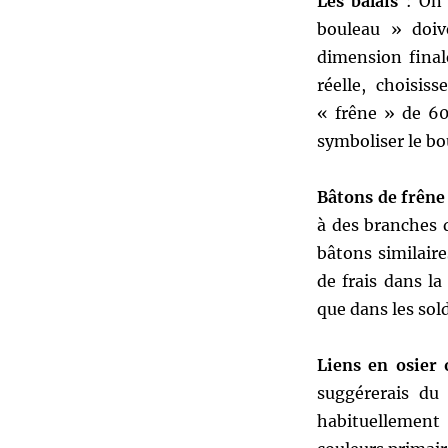
Les balais
: On 
bouleau » doiv
dimension final
réelle, choisi
« frêne » de 60
symboliser le bo
Bâtons de frên
à des branches d
bâtons similair
de frais dans la
que dans les sold
Liens en osier 
suggérerais du
habituellement 