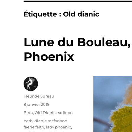
Étiquette :
Old dianic
Lune du Bouleau, 
Phoenix
Auteur
Fleur de Sureau
Publié
8 janvier 2019
le
Catégories
Beth
,
Old Dianic tradition
Étiquettes
beth
,
dianic mcfarland
,
faerie faith
,
lady phoenix
,