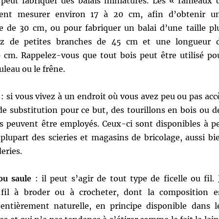
peut fabriquer des balais miniatures. Les « rameaux 
ent mesurer environ 17 à 20 cm, afin d’obtenir u
e de 30 cm, ou pour fabriquer un balai d’une taille pl
ssez de petites branches de 45 cm et une longueur 
 cm. Rappelez-vous que tout bois peut être utilisé po
uleau ou le frêne.
e
: si vous vivez à un endroit où vous avez peu ou pas acc
e substitution pour ce but, des tourillons en bois ou d
es peuvent être employés. Ceux-ci sont disponibles à p
 plupart des scieries et magasins de bricolage, aussi bi
eries.
ou saule
: il peut s’agir de tout type de ficelle ou fil. 
 fil à broder ou à crocheter, dont la composition e
entièrement naturelle, en principe disponible dans l