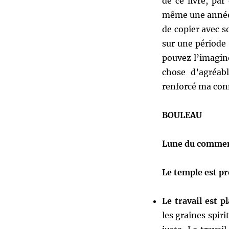
de ce livre, pa
même une année.
de copier avec so
sur une période
pouvez l’imagin
chose d’agréab
renforcé ma conn
BOULEAU
Lune du comme
Le temple est p
Le travail est pl
les graines spir