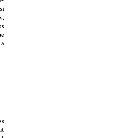
i-
si
s,
us
ue
 a
es
ut