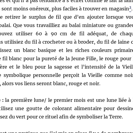
s et qui n’a pas tendance à s’étirer comme le fait la lain
2
ls sont moins onéreux, plus faciles à trouver en magasin
.
de retirer le surplus de fil que d’en ajouter lorsque vo
alai. Que vous travailliez au balai miniature ou grande
ouvez utiliser 60 à 90 cm de fil adéquat, de chaq
 utilisiez du fil à crocheter ou à broder, du fil de laine 
issez un blanc basique et les riches couleurs primair
 fil blanc pour la pureté de la Jeune Fille, le rouge pour 
re et le bleu pour la sagesse et l’intensité de la Vieil
 symbolique personnelle perçoit la Vieille comme noi
 alors vos liens seront blanc, rouge et noir.
 :
la première lune/ le premier mois est une lune liée à 
utilisez une goutte de colorant alimentaire pour dessin
ez du vert pour ce rituel afin de symboliser la Terre.