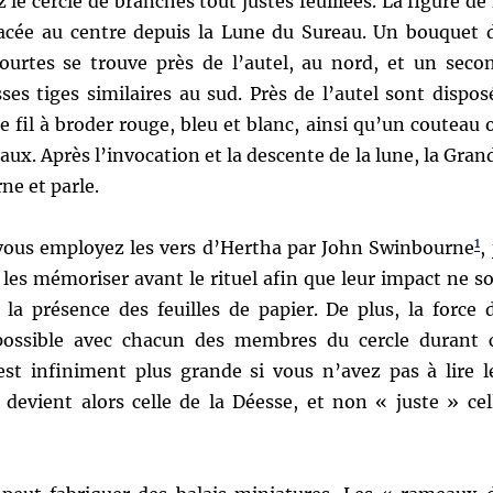
 le cercle de branches tout justes feuillées. La figure de 
acée au centre depuis la Lune du Sureau. Un bouquet 
ourtes se trouve près de l’autel, au nord, et un seco
es tiges similaires au sud. Près de l’autel sont dispos
 fil à broder rouge, bleu et blanc, ainsi qu’un couteau 
aux. Après l’invocation et la descente de la lune, la Gran
ne et parle.
1
vous employez les vers d’Hertha par John Swinbourne
,
les mémoriser avant le rituel afin que leur impact ne so
 la présence des feuilles de papier. De plus, la force 
 possible avec chacun des membres du cercle durant 
est infiniment plus grande si vous n’avez pas à lire l
 devient alors celle de la Déesse, et non « juste » cel