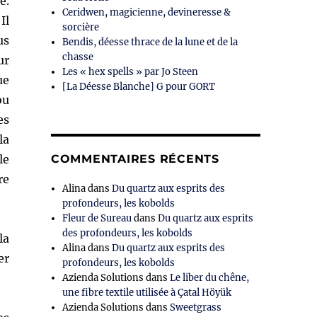
e.
Ceridwen, magicienne, devineresse &
 Il
sorcière
us
Bendis, déesse thrace de la lune et de la
chasse
ur
Les « hex spells » par Jo Steen
ue
[La Déesse Blanche] G pour GORT
ou
es
la
le
COMMENTAIRES RÉCENTS
re
Alina
dans
Du quartz aux esprits des
profondeurs, les kobolds
Fleur de Sureau
dans
Du quartz aux esprits
des profondeurs, les kobolds
la
Alina
dans
Du quartz aux esprits des
er
profondeurs, les kobolds
Azienda Solutions
dans
Le liber du chêne,
une fibre textile utilisée à Çatal Höyük
Azienda Solutions
dans
Sweetgrass