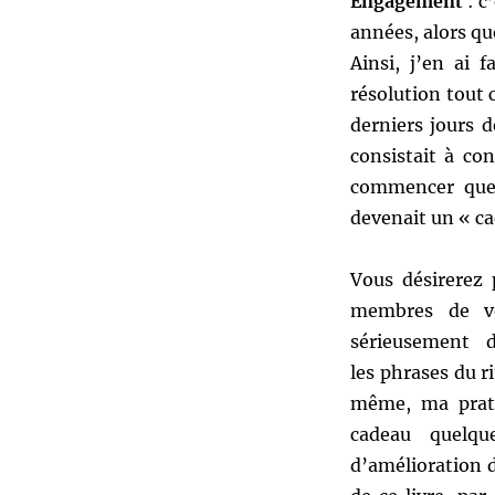
Engagement
: c
années, alors qu
Ainsi, j’en ai 
résolution tout c
derniers jours d
consistait à co
commencer quelq
devenait un « c
Vous désirerez 
membres de vo
sérieusement 
les phrases du r
même, ma prati
cadeau quelq
d’amélioration 