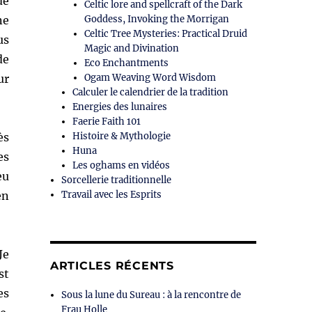
de
Celtic lore and spellcraft of the Dark
ne
Goddess, Invoking the Morrigan
Celtic Tree Mysteries: Practical Druid
us
Magic and Divination
de
Eco Enchantments
ur
Ogam Weaving Word Wisdom
Calculer le calendrier de la tradition
Energies des lunaires
Faerie Faith 101
ès
Histoire & Mythologie
Huna
es
Les oghams en vidéos
eu
Sorcellerie traditionnelle
en
Travail avec les Esprits
Je
ARTICLES RÉCENTS
st
es
Sous la lune du Sureau : à la rencontre de
Frau Holle