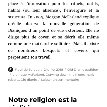
place à l’innovation pour les rituels, outils,
habits (ou leur absence), l’envergure et la
structure. En 2005, Morgan McFarland explique
qu’elle observe la nouvelle génération de
Dianiques d’un point de vue extérieur. Elle ne
dirige plus de coven et se décrit elle-même
comme une matriarche solitaire. Mais il existe
de nombreux bosquets et covens qui
perpétuent son travail.
Auteur
Publié
Catégories
Fleur de Sureau
2 juillet 2018
Old Dianic tradition
le
Étiquettes
dianique McFarland
,
Drawing down the Moon
,
mark
sur
roberts
,
Old dianic
Laisser un commentaire
La
tradition
dianique
Notre religion est la
McFarland
par