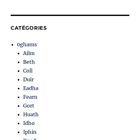
CATÉGORIES
0ghams
Ailm
Beth
Coll
Duir
Eadha
Fearn
Gort
Huath
Idho
Iphin