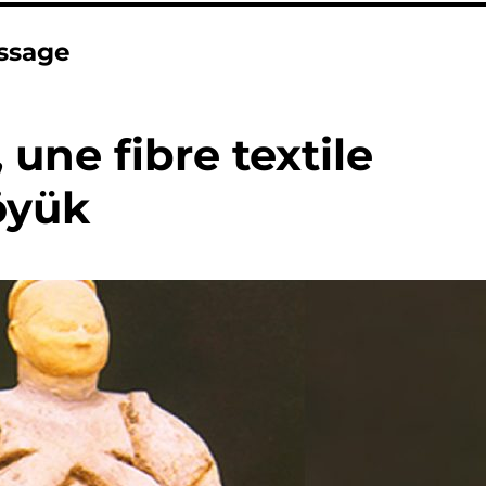
issage
 une fibre textile
Höyük