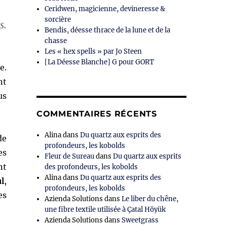
Ceridwen, magicienne, devineresse &
sorcière
s.
Bendis, déesse thrace de la lune et de la
chasse
Les « hex spells » par Jo Steen
[La Déesse Blanche] G pour GORT
e.
nt
us
COMMENTAIRES RÉCENTS
Alina
dans
Du quartz aux esprits des
de
profondeurs, les kobolds
es
Fleur de Sureau
dans
Du quartz aux esprits
nt
des profondeurs, les kobolds
Alina
dans
Du quartz aux esprits des
ul
,
profondeurs, les kobolds
es
Azienda Solutions
dans
Le liber du chêne,
une fibre textile utilisée à Çatal Höyük
Azienda Solutions
dans
Sweetgrass