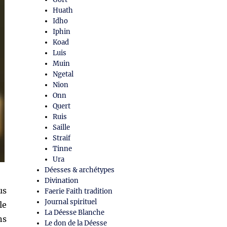
Huath
Idho
Iphin
Koad
Luis
Muin
Ngetal
Nion
Onn
Quert
Ruis
Saille
Straif
Tinne
Ura
Déesses & archétypes
Divination
us
Faerie Faith tradition
Journal spirituel
le
La Déesse Blanche
ns
Le don de la Déesse