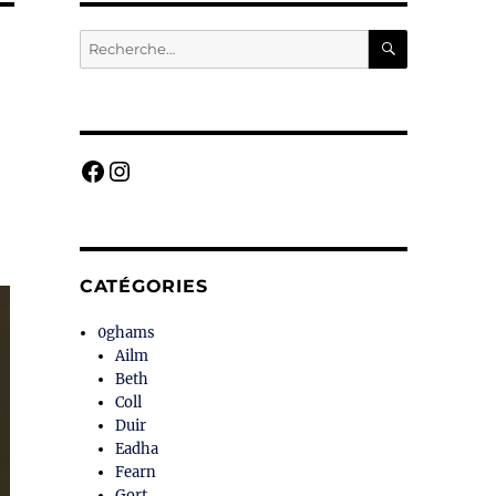
RECHERC
Recherche
pour :
Facebook
Instagram
CATÉGORIES
0ghams
Ailm
Beth
Coll
Duir
Eadha
Fearn
Gort