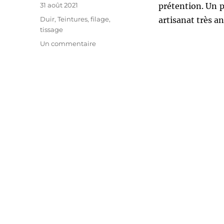
Publié
31 août 2021
prétention. Un p
le
Catégories
Duir
,
Teintures, filage,
artisanat très an
tissage
sur
Un commentaire
Le
liber
du
chêne,
une
fibre
textile
utilisée
à
Çatal
Höyük