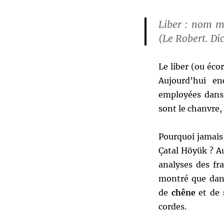
Liber :
nom m
(Le Robert. Dic
Le liber (ou éco
Aujourd’hui en
employées dans 
sont le chanvre, l
Pourquoi jamais 
Çatal Höyük ? Au
analyses des fr
montré que dans
de
chêne
et de
cordes.