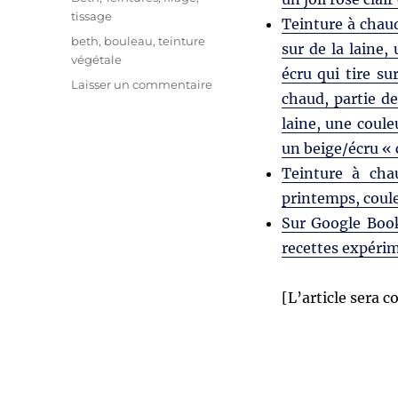
tissage
Teinture à chaud,
Étiquettes
beth
,
bouleau
,
teinture
sur de la laine,
végétale
écru qui tire su
sur
Laisser un commentaire
chaud, partie de
Teinture
végétale
laine, une coule
:
un beige/écru « c
le
Teinture à chau
bouleau
printemps, coule
Sur Google Books
recettes expéri
[L’article sera 