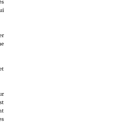
ès
ui
er
me
et
ur
st
nt
es