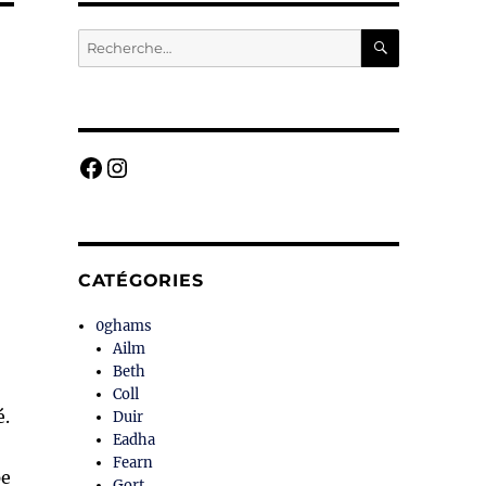
RECHERC
Recherche
pour :
Facebook
Instagram
CATÉGORIES
0ghams
Ailm
Beth
Coll
é.
Duir
Eadha
Fearn
pe
Gort