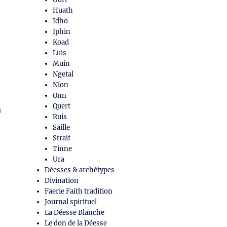
Huath
Idho
Iphin
Koad
Luis
Muin
Ngetal
Nion
Onn
Quert
à
Ruis
Saille
Straif
Tinne
Ura
Déesses & archétypes
Divination
Faerie Faith tradition
Journal spirituel
La Déesse Blanche
Le don de la Déesse