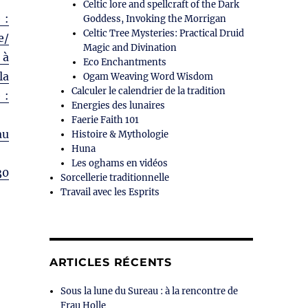
Celtic lore and spellcraft of the Dark
 :
Goddess, Invoking the Morrigan
Celtic Tree Mysteries: Practical Druid
e/
Magic and Divination
 à
Eco Enchantments
la
Ogam Weaving Word Wisdom
Calculer le calendrier de la tradition
 :
Energies des lunaires
Faerie Faith 101
au
Histoire & Mythologie
Huna
Les oghams en vidéos
30
Sorcellerie traditionnelle
Travail avec les Esprits
ARTICLES RÉCENTS
Sous la lune du Sureau : à la rencontre de
Frau Holle