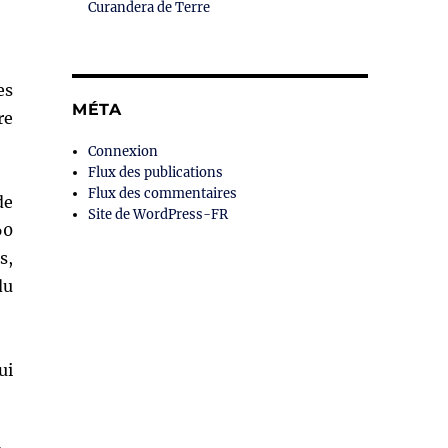
Curandera de Terre
es
MÉTA
re
Connexion
Flux des publications
Flux des commentaires
de
Site de WordPress-FR
60
s,
du
ui