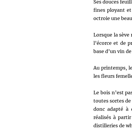
Ses douces feuil
fines ployant e
octroie une beau
Lorsque la sève 
l’écorce et de 
base d’un vin de
Au printemps, le
les fleurs femell
Le bois n’est pa
toutes sortes de 
donc adapté à d
réalisés à parti
distilleries de w