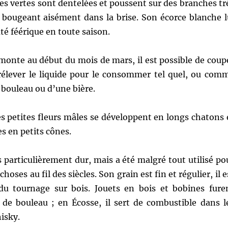
les vertes sont dentelées et poussent sur des branches tr
t bougeant aisément dans la brise. Son écorce blanche l
té féérique en toute saison.
monte au début du mois de mars, il est possible de coup
prélever le liquide pour le consommer tel quel, ou com
 bouleau ou d’une bière.
s petites fleurs mâles se développent en longs chatons 
es en petits cônes.
s particulièrement dur, mais a été malgré tout utilisé po
choses au fil des siècles. Son grain est fin et régulier, il e
u tournage sur bois. Jouets en bois et bobines fure
r de bouleau ; en Écosse, il sert de combustible dans l
hisky.