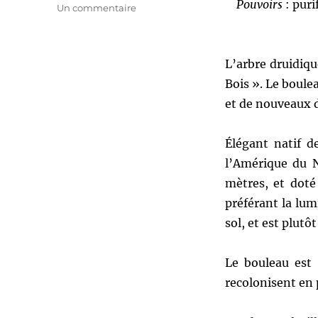
Pouvoirs
: puri
sur
Un commentaire
Beth,
le
bouleau
L’arbre druidiq
[Eco
Enchantments]
Bois ». Le boule
et de nouveaux 
Élégant natif d
l’Amérique du N
mètres, et doté 
préférant la lumi
sol, et est plut
Le bouleau est
recolonisent en 