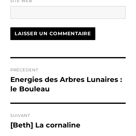
SITE WEB
Navigation
PRÉCÉDENT
de
Energies des Arbres Lunaires :
Publication
précédente :
le Bouleau
l’article
SUIVANT
[Beth] La cornaline
Publication
suivante :