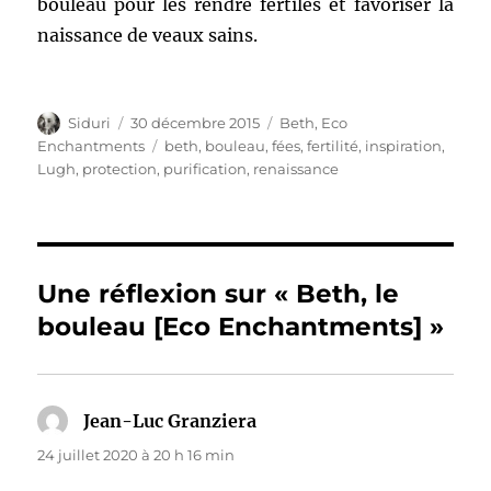
bouleau pour les rendre fertiles et favoriser la
naissance de veaux sains.
Auteur
Publié
Catégories
Siduri
30 décembre 2015
Beth
,
Eco
le
Étiquettes
Enchantments
beth
,
bouleau
,
fées
,
fertilité
,
inspiration
,
Lugh
,
protection
,
purification
,
renaissance
Une réflexion sur « Beth, le
bouleau [Eco Enchantments] »
Jean-Luc Granziera
dit :
24 juillet 2020 à 20 h 16 min