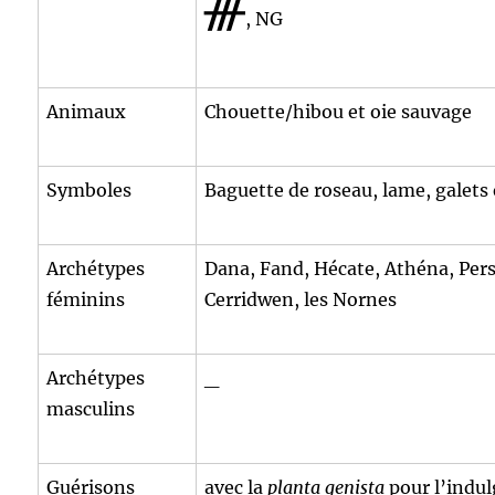
ᚍ
, NG
Animaux
Chouette/hibou et oie sauvage
Symboles
Baguette de roseau, lame, galets 
Archétypes
Dana, Fand, Hécate, Athéna, Per
féminins
Cerridwen, les Nornes
Archétypes
_
masculins
Guérisons
avec la
planta genista
pour l’indul