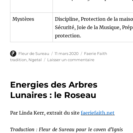
Mystères
Discipline, Protection de la maiso
Sécurité, Joie de la Musique, Prép
protection.
Auteur
Publié
Catégories
Fleur de Sureau
11 mars 2020
Faerie Faith
le
sur
tradition
,
Ngetal
Laisser un commentaire
Ngetal
:
correspondances
Energies des Arbres
Faerie
Faith
Lunaires : le Roseau
Par Linda Kerr, extrait du site
faeriefaith.net
Traduction : Fleur de Sureau pour le coven d’Ignis