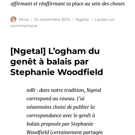
affirmant et réaffirmant ta place au sein des choses
Auteur
Publié
Catégories
Mina
24 novembre 2014
Ngetal
Laisser un
le
sur
commentaire
Gèadh
/
L’oie
[Ngetal] L’ogham du
in
« l’Oracle
genêt à balais par
des
Stephanie Woodfield
Druides »
par
Philip
&
ndlt : dans notre tradition, Ngetal
Stephanie
correspond au roseau. J’ai
Carr-
néanmoins choisi de publier la
Gomm
correspondance avec le genêt à
balais proposée par Stephanie
Woodfield (certainement partagée