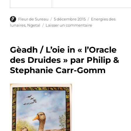
Auteur
Publié
Catégories
Fleur de Sureau
5 décembre 2015
Energies des
le
sur
lunaires
,
Ngetal
Laisser un commentaire
Tradition
Faerie
Faith
Gèadh / L’oie in « l’Oracle
:
Comprendre
des Druides » par Philip &
les
Stephanie Carr-Gomm
« Arbres »,
le
Roseau