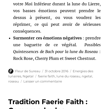
votre Moi Inférieur durant la lune du Lierre,
vos basses émotions peuvent prendre le
dessus à présent, ou vous voudrez les
réprimer, ce qui peut avoir de sérieuses
conséquences.
Surmonter ces émotions négatives
: prendre
une baguette de ce végétal.
Possibles
Quintessences de Bach pour la lune du Roseau
:
Rock Rose, Cherry Plum et Sweet Chestnut.
Auteur
Publié
Catégories
Fleur de Sureau
31 octobre 2016
Energies des
le
Étiquettes
lunaires
,
Ngetal
faerie faith
,
lune du roseau
,
ngetal
,
sur
roseau
Laisser un commentaire
Energies
des
Arbres
Tradition Faerie Faith :
Lunaires
: