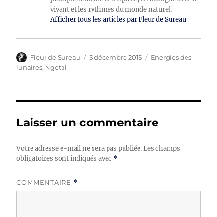
vivant et les rythmes du monde naturel.
Afficher tous les articles par Fleur de Sureau
Auteur
Publié
Catégories
Fleur de Sureau
5 décembre 2015
Energies des
le
lunaires
,
Ngetal
Laisser un commentaire
Votre adresse e-mail ne sera pas publiée.
Les champs
obligatoires sont indiqués avec
*
COMMENTAIRE
*