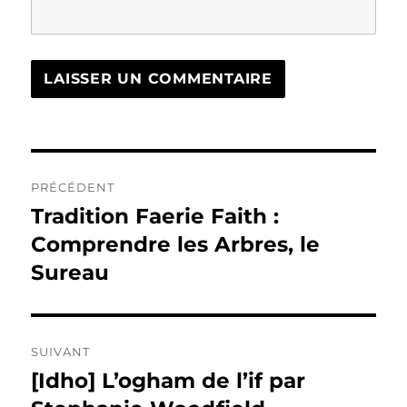
Navigation
PRÉCÉDENT
de
Tradition Faerie Faith :
Publication
précédente :
Comprendre les Arbres, le
l’article
Sureau
SUIVANT
[Idho] L’ogham de l’if par
Publication
suivante :