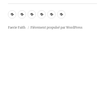
À
Blog
Section
Calendrier
Ressources
Notre
propos
privée
2026
« tradition »
Faerie Faith
Fièrement propulsé par WordPress