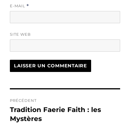
E-MAIL
*
SITE WEB
Navigation
PRÉCÉDENT
de
Tradition Faerie Faith : les
Publication
précédente :
Mystères
l’article