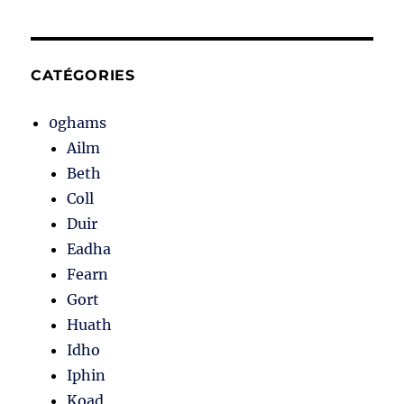
CATÉGORIES
0ghams
Ailm
Beth
Coll
Duir
Eadha
Fearn
Gort
Huath
Idho
Iphin
Koad