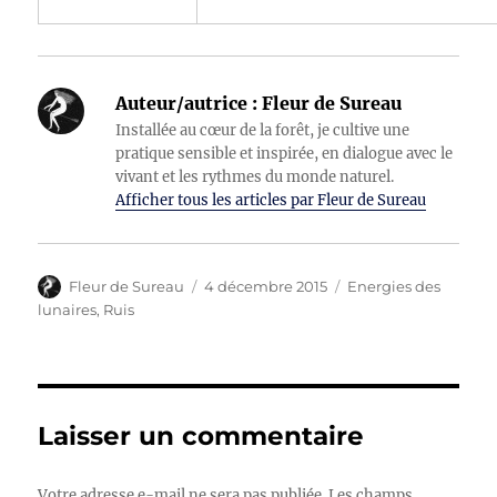
Auteur/autrice :
Fleur de Sureau
Installée au cœur de la forêt, je cultive une
pratique sensible et inspirée, en dialogue avec le
vivant et les rythmes du monde naturel.
Afficher tous les articles par Fleur de Sureau
Auteur
Publié
Catégories
Fleur de Sureau
4 décembre 2015
Energies des
le
lunaires
,
Ruis
Laisser un commentaire
Votre adresse e-mail ne sera pas publiée.
Les champs