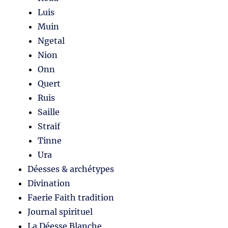
Luis
Muin
Ngetal
Nion
Onn
Quert
Ruis
Saille
Straif
Tinne
Ura
Déesses & archétypes
Divination
Faerie Faith tradition
Journal spirituel
La Déesse Blanche