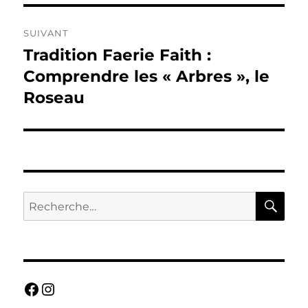
SUIVANT
Tradition Faerie Faith :
Publication
suivante :
Comprendre les « Arbres », le
Roseau
RE
Recherche
pour :
Facebook
Instagram