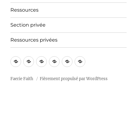
Ressources
Section privée
Ressources privées
À
Blog
Section
Calendrier
Ressources
Notre
propos
privée
2026
« tradition »
Faerie Faith
Fièrement propulsé par WordPress