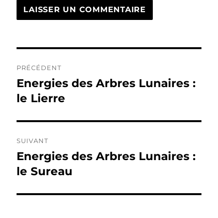
Navigation
PRÉCÉDENT
de
Energies des Arbres Lunaires :
Publication
précédente :
le Lierre
l’article
SUIVANT
Energies des Arbres Lunaires :
Publication
suivante :
le Sureau