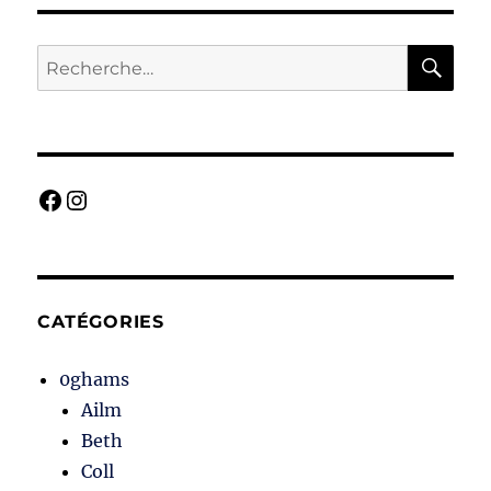
RE
Recherche
pour :
Facebook
Instagram
CATÉGORIES
0ghams
Ailm
Beth
Coll