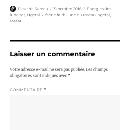
Auteur
Publié
Catégories
Fleur de Sureau
31 octobre 2016
Energies des
le
Étiquettes
lunaires
,
Ngetal
faerie faith
,
lune du roseau
,
ngetal
,
roseau
Laisser un commentaire
Votre adresse e-mail ne sera pas publiée.
Les champs
obligatoires sont indiqués avec
*
COMMENTAIRE
*