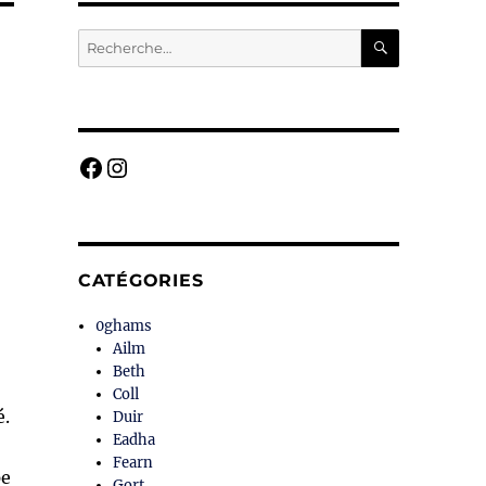
RECHERC
Recherche
pour :
Facebook
Instagram
CATÉGORIES
0ghams
Ailm
Beth
Coll
é.
Duir
Eadha
Fearn
pe
Gort