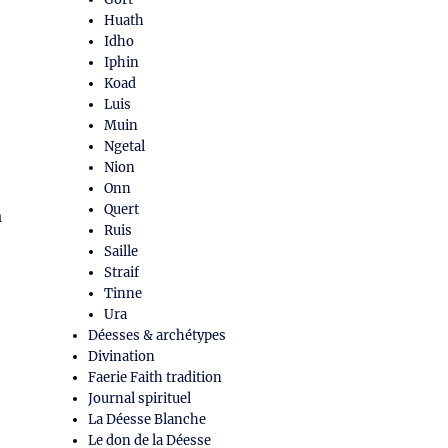
Huath
Idho
Iphin
Koad
Luis
Muin
Ngetal
Nion
Onn
Quert
à
Ruis
Saille
Straif
Tinne
Ura
Déesses & archétypes
Divination
Faerie Faith tradition
Journal spirituel
La Déesse Blanche
Le don de la Déesse