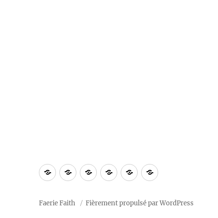
À
Blog
Section
Calendrier
Ressources
Notre
propos
privée
2026
« tradition »
Faerie Faith
Fièrement propulsé par WordPress