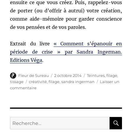
ensuite ce que vous créez. Puis, rappelez-vous
de porter (ou d’offrir à autrui) votre création,
comme aide-mémoire pour garder conscience
de vos pensées et de vos paroles.
Extrait du livre
« Comment s’épanouir en
période de crise » par Sandra Ingerman.
Editions Véga
.
Auteur
Publié
Catégories
Fleur de Sureau
2 octobre 2014
Teintures, filage,
le
Étiquettes
tissage
créativité
,
filage
,
sandra ingerman
Laisser un
sur
commentaire
Etat
méditatif
et
activité
artisanale
RE
Recherche
pour :