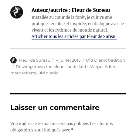
Auteur/autrice :
Fleur de Sureau
Installée au cœur de la forêt, je cultive une
pratique sensible et inspirée, en dialogue avec le
vivant et les rythmes du monde naturel.
Afficher tous les articles par Fleur de Sureau
Auteur
Publié
Catégories
Fleur de Sureau
4 juillet 2015
Old Dianic tradition
le
Étiquettes
Drawing down the Moon
,
faerie faith
,
Margot Adler
,
mark roberts
,
Old dianic
Laisser un commentaire
Votre adresse e-mail ne sera pas publiée.
Les champs
obligatoires sont indiqués avec
*