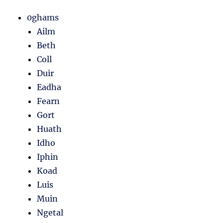
0ghams
Ailm
Beth
Coll
Duir
Eadha
Fearn
Gort
Huath
Idho
Iphin
Koad
Luis
Muin
Ngetal