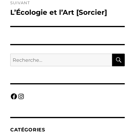
SUIVANT
L’Écologie et l’Art [Sorcier]
Publication
suivante :
RE
Recherche
pour :
Facebook
Instagram
CATÉGORIES