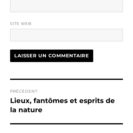
SITE WEB
Navigation
PRÉCÉDENT
de
Lieux, fantômes et esprits de
Publication
précédente :
la nature
l’article