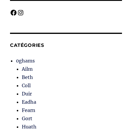
down
the
Facebook
Instagram
Moon
CATÉGORIES
0ghams
Ailm
Beth
Coll
Duir
Eadha
Fearn
Gort
Huath