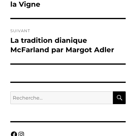
précédente :
la Vigne
l’article
SUIVANT
La tradition dianique
Publication
suivante :
McFarland par Margot Adler
RE
Recherche
pour :
Facebook
Instagram