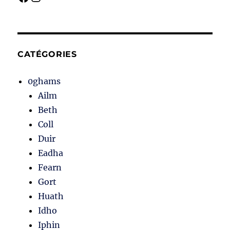
CATÉGORIES
0ghams
Ailm
Beth
Coll
Duir
Eadha
Fearn
Gort
Huath
Idho
Iphin