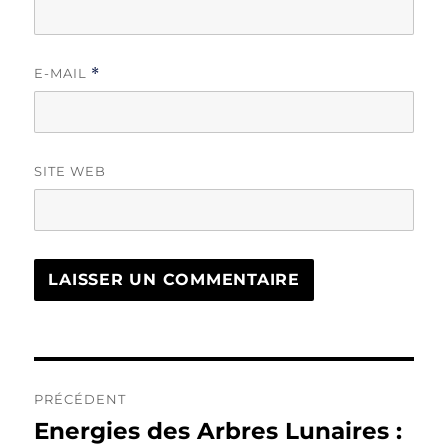
E-MAIL
*
SITE WEB
Navigation
PRÉCÉDENT
de
Energies des Arbres Lunaires :
Publication