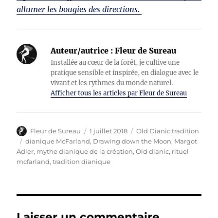
allumer les bougies des directions.
Auteur/autrice :
Fleur de Sureau
Installée au cœur de la forêt, je cultive une
pratique sensible et inspirée, en dialogue avec le
vivant et les rythmes du monde naturel.
Afficher tous les articles par Fleur de Sureau
Auteur
Publié
Catégories
Fleur de Sureau
1 juillet 2018
Old Dianic tradition
le
Étiquettes
dianique McFarland
,
Drawing down the Moon
,
Margot
Adler
,
mythe dianique de la création
,
Old dianic
,
rituel
mcfarland
,
tradition dianique
Laisser un commentaire