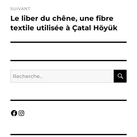
SUIVANT
Le liber du chêne, une fibre
Publication
suivante :
textile utilisée à Çatal Höyük
RE
Recherche
pour :
Facebook
Instagram