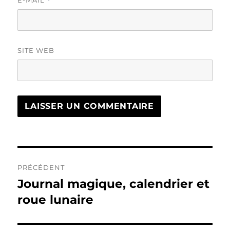
*
SITE WEB
Navigation
PRÉCÉDENT
de
Journal magique, calendrier et
Publication
précédente :
roue lunaire
l’article