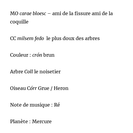
MO
carae bloesc
– ami de la fissure ami de la
coquille
CC
milsem fedo
le plus doux des arbres
Couleur :
crón
brun
Arbre
Coll
le noisetier
Oiseau C
órr
Grue / Heron
Note de musique : Ré
Planète : Mercure