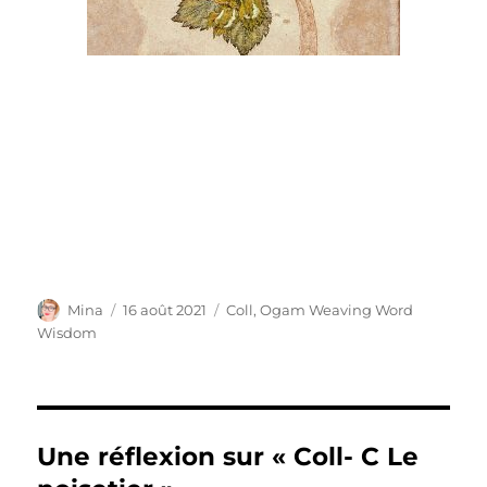
Auteur
Publié
Catégories
Mina
16 août 2021
Coll
,
Ogam Weaving Word
le
Wisdom
Une réflexion sur « Coll- C Le