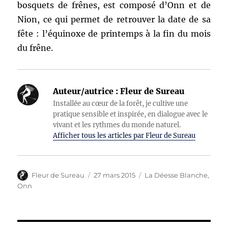
bosquets de frênes, est composé d’Onn et de
Nion, ce qui permet de retrouver la date de sa
fête : l’équinoxe de printemps à la fin du mois
du frêne.
Auteur/autrice :
Fleur de Sureau
Installée au cœur de la forêt, je cultive une
pratique sensible et inspirée, en dialogue avec le
vivant et les rythmes du monde naturel.
Afficher tous les articles par Fleur de Sureau
Auteur
Publié
Catégories
Fleur de Sureau
27 mars 2015
La Déesse Blanche
,
le
Onn