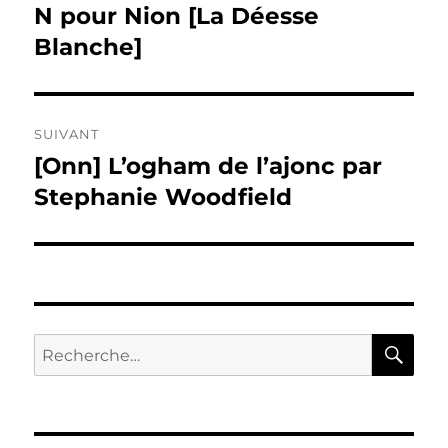
de
N pour Nion [La Déesse
Publication
précédente :
Blanche]
l’article
SUIVANT
[Onn] L’ogham de l’ajonc par
Publication
suivante :
Stephanie Woodfield
RE
Recherche
pour :