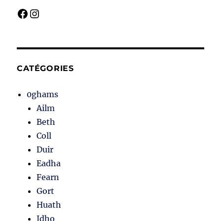
Facebook
Instagram
CATÉGORIES
0ghams
Ailm
Beth
Coll
Duir
Eadha
Fearn
Gort
Huath
Idho