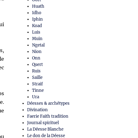
Huath
Idho
Iphin
ui
Koad
Luis
Muin
Ngetal
s,
Nion
Onn
le
Quert
ec
Ruis
Saille
Straif
Tinne
os
Ura
e.
Déesses & archétypes
Divination
ue
Faerie Faith tradition
Journal spirituel
La Déesse Blanche
Le don de la Déesse
ou