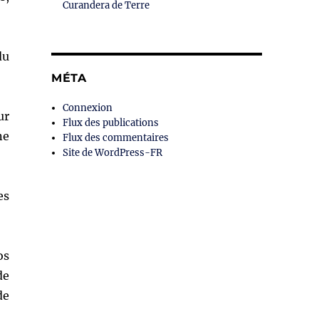
Curandera de Terre
du
MÉTA
Connexion
ur
Flux des publications
ne
Flux des commentaires
Site de WordPress-FR
es
os
de
de