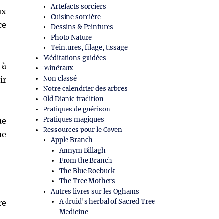
Artefacts sorciers
ux
Cuisine sorcière
ce
Dessins & Peintures
Photo Nature
Teintures, filage, tissage
Méditations guidées
 à
Minéraux
Non classé
ir
Notre calendrier des arbres
Old Dianic tradition
Pratiques de guérison
Pratiques magiques
ue
Ressources pour le Coven
ue
Apple Branch
Annym Billagh
From the Branch
The Blue Roebuck
The Tree Mothers
Autres livres sur les Oghams
A druid's herbal of Sacred Tree
re
Medicine