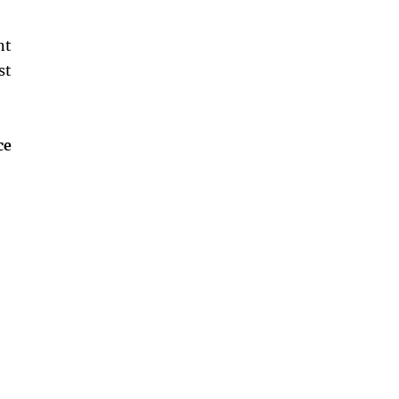
nt
st
ce