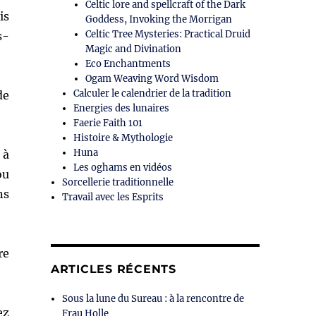
Celtic lore and spellcraft of the Dark
is
Goddess, Invoking the Morrigan
Celtic Tree Mysteries: Practical Druid
s-
Magic and Divination
Eco Enchantments
Ogam Weaving Word Wisdom
Calculer le calendrier de la tradition
de
Energies des lunaires
Faerie Faith 101
Histoire & Mythologie
Huna
 à
Les oghams en vidéos
ou
Sorcellerie traditionnelle
ns
Travail avec les Esprits
re
ARTICLES RÉCENTS
Sous la lune du Sureau : à la rencontre de
ez
Frau Holle