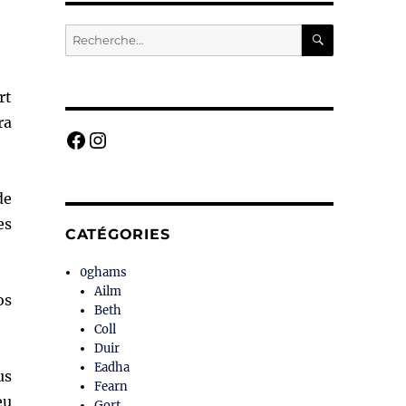
RECHERC
Recherche
pour :
rt
ra
Facebook
Instagram
de
es
CATÉGORIES
0ghams
Ailm
os
Beth
Coll
Duir
Eadha
us
Fearn
eu
Gort