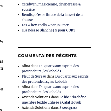
Ceridwen, magicienne, devineresse &
es
sorcière
Bendis, déesse thrace de la lune et de la
chasse
Les « hex spells » par Jo Steen
[La Déesse Blanche] G pour GORT
s,
COMMENTAIRES RÉCENTS
ns
Alina
dans
Du quartz aux esprits des
on
profondeurs, les kobolds
Fleur de Sureau
dans
Du quartz aux esprits
des profondeurs, les kobolds
Alina
dans
Du quartz aux esprits des
ou
profondeurs, les kobolds
Azienda Solutions
dans
Le liber du chêne,
une fibre textile utilisée à Çatal Höyük
Azienda Solutions
dans
Sweetgrass
s,