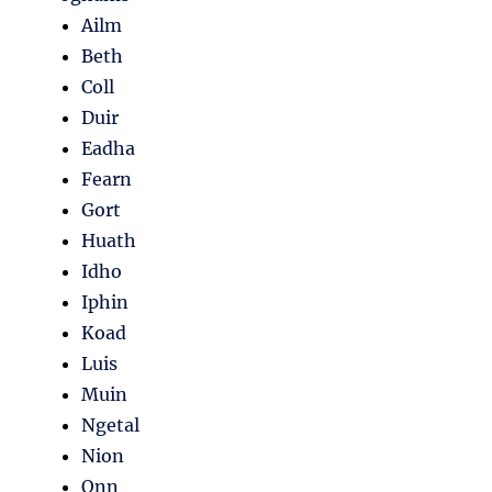
Ailm
Beth
Coll
Duir
Eadha
Fearn
Gort
Huath
Idho
Iphin
Koad
Luis
Muin
Ngetal
Nion
Onn