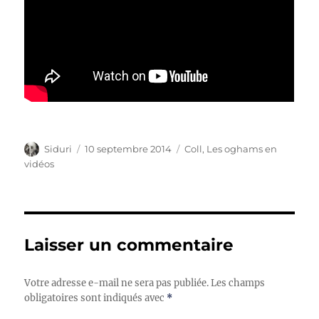
Auteur
Publié
Catégories
Siduri
10 septembre 2014
Coll
,
Les oghams en
le
vidéos
Laisser un commentaire
Votre adresse e-mail ne sera pas publiée.
Les champs
obligatoires sont indiqués avec
*