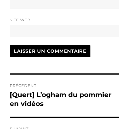
SITE WEB
Navigation
PRÉCÉDENT
de
[Quert] L’ogham du pommier
Publication
précédente :
en vidéos
l’article
SUIVANT