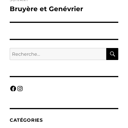
Bruyère et Genévrier
Publication
suivante :
RE
Recherche
pour :
Facebook
Instagram
CATÉGORIES