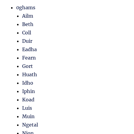
0ghams
Ailm
Beth
Coll
Duir
Eadha
Fearn
Gort
Huath
Idho
Iphin
Koad
Luis
Muin
Ngetal
Nion