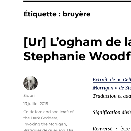
Étiquette :
bruyère
[Ur] L’ogham de l
Stephanie Woodf
Extrait de « Cel
Morrigan » de St
Auteur
Siduri
Traduction et ada
Publié
13 juillet 2015
le
Catégories
Celtic lore and spellcraft of
Signification divi
the Dark Goddess,
Invoking the Morrigan
,
Renversé :
être 
Pratiques de guérison
,
Ura