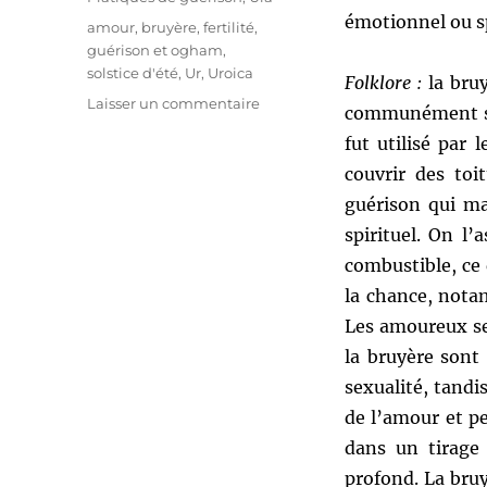
émotionnel ou sp
Étiquettes
amour
,
bruyère
,
fertilité
,
guérison et ogham
,
solstice d'été
,
Ur
,
Uroica
Folklore :
la bruy
sur
Laisser un commentaire
communément sur
[Ur]
fut utilisé par 
L’ogham
de
couvrir des to
la
guérison qui ma
bruyère
spirituel. On l
par
Stephanie
combustible, ce 
Woodfield
la chance, nota
Les amoureux se
la bruyère sont
sexualité, tandi
de l’amour et p
dans un tirage 
profond. La bruy