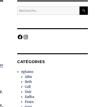
RECHERC
Recherche
pour :
Facebook
Instagram
CATÉGORIES
he
0ghams
Ailm
Beth
Coll
é.
Duir
Eadha
Fearn
e,
Gort