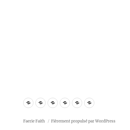
À
Blog
Section
Calendrier
Ressources
Notre
propos
privée
2026
« tradition »
Faerie Faith
Fièrement propulsé par WordPress