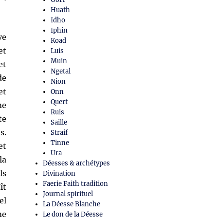
Huath
Idho
Iphin
ve
Koad
et
Luis
Muin
et
Ngetal
de
Nion
et
Onn
Quert
me
Ruis
te
Saille
s.
Straif
Tinne
et
Ura
la
Déesses & archétypes
ls
Divination
Faerie Faith tradition
ît
Journal spirituel
el
La Déesse Blanche
me
Le don de la Déesse