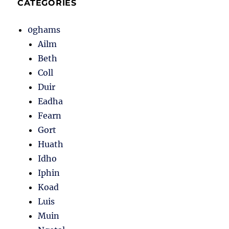
CATÉGORIES
0ghams
Ailm
Beth
Coll
Duir
Eadha
Fearn
Gort
Huath
Idho
Iphin
Koad
Luis
Muin