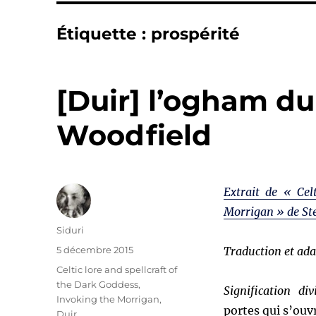
Étiquette :
prospérité
[Duir] l’ogham d
Woodfield
Extrait de « Cel
Morrigan » de St
Auteur
Siduri
Publié
5 décembre 2015
Traduction et ada
le
Catégories
Celtic lore and spellcraft of
the Dark Goddess,
Signification div
Invoking the Morrigan
,
portes qui s’ouv
Duir