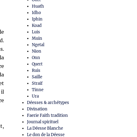
Huath
Idho
Iphin
Koad
le
Luis
Muin
d.
Ngetal
s.
Nion
la
Onn
Quert
re
Ruis
da
Saille
et
Straif
Tinne
il
Ura
re
Déesses & archétypes
Divination
Faerie Faith tradition
Journal spirituel
t,
La Déesse Blanche
Le don de la Déesse