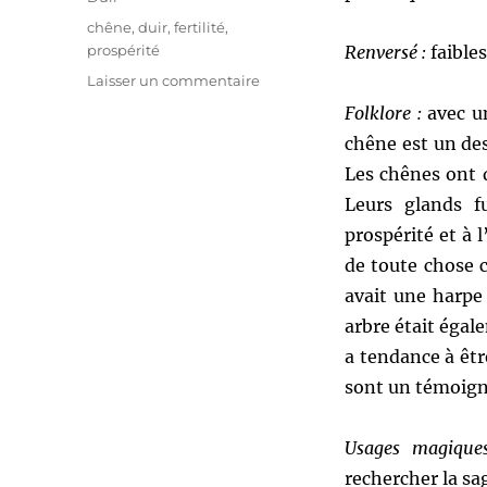
Étiquettes
chêne
,
duir
,
fertilité
,
prospérité
Renversé :
faibles
sur
Laisser un commentaire
[Duir]
Folklore :
avec un
l’ogham
chêne est un de
du
chêne
Les chênes ont d
par
Leurs glands fu
Stephanie
prospérité et à 
Woodfield
de toute chose c
avait une harpe
arbre était égale
a tendance à êtr
sont un témoigna
Usages magique
rechercher la sa