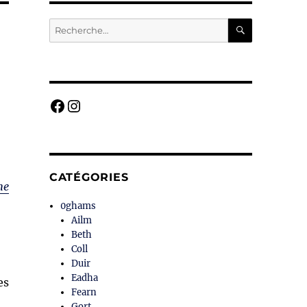
RECHERC
Recherche
pour :
Facebook
Instagram
CATÉGORIES
he
0ghams
Ailm
Beth
Coll
Duir
Eadha
es
Fearn
Gort