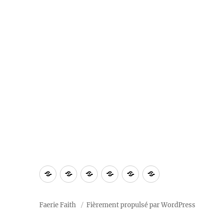
À
Blog
Section
Calendrier
Ressources
Notre
propos
privée
2026
« tradition »
Faerie Faith
Fièrement propulsé par WordPress