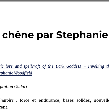
u chêne par Stephanie
tic lore and spellcraft of the Dark Goddess – Invoking t
ephanie Woodfield
ptation : Siduri
inatoire :
force et endurance, bases solides, nouvell
rent.