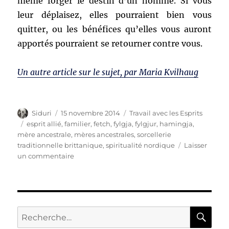
même forger le destin d’un homme. Si vous
leur déplaisez, elles pourraient bien vous
quitter, ou les bénéfices qu’elles vous auront
apportés pourraient se retourner contre vous.
Un autre article sur le sujet, par Maria Kvilhaug
Auteur
Publié
Catégories
Siduri
15 novembre 2014
Travail avec les Esprits
le
Étiquettes
esprit allié
,
familier
,
fetch
,
fylgja
,
fylgjur
,
hamingja
,
mère ancestrale
,
mères ancestrales
,
sorcellerie
traditionnelle brittanique
,
spiritualité nordique
Laisser
sur
un commentaire
Les
Fylgjur
RE
Recherche
pour :