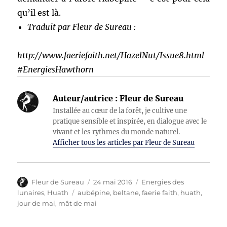
qu’il est là.
Traduit par Fleur de Sureau :
http://www.faeriefaith.net/HazelNut/Issue8.html
#EnergiesHawthorn
Auteur/autrice :
Fleur de Sureau
Installée au cœur de la forêt, je cultive une
pratique sensible et inspirée, en dialogue avec le
vivant et les rythmes du monde naturel.
Afficher tous les articles par Fleur de Sureau
Auteur
Publié
Catégories
Fleur de Sureau
24 mai 2016
Energies des
le
Étiquettes
lunaires
,
Huath
aubépine
,
beltane
,
faerie faith
,
huath
,
jour de mai
,
mât de mai