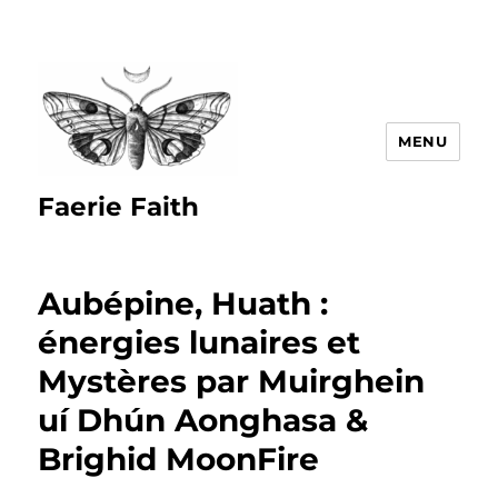
MENU
Faerie Faith
Aubépine, Huath :
énergies lunaires et
Mystères par Muirghein
uí Dhún Aonghasa &
Brighid MoonFire