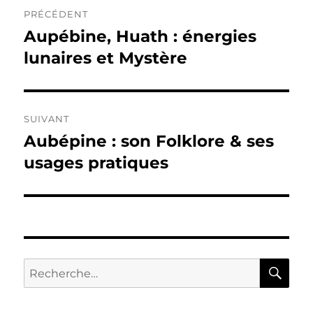
Navigation
PRÉCÉDENT
de
Aupébine, Huath : énergies
Publication
précédente :
lunaires et Mystère
l’article
SUIVANT
Aubépine : son Folklore & ses
Publication
suivante :
usages pratiques
RE
Recherche
pour :