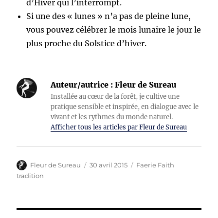
d’Hiver qui l’interrompt.
Si une des « lunes » n’a pas de pleine lune,
vous pouvez célébrer le mois lunaire le jour le
plus proche du Solstice d’hiver.
Auteur/autrice :
Fleur de Sureau
Installée au cœur de la forêt, je cultive une
pratique sensible et inspirée, en dialogue avec le
vivant et les rythmes du monde naturel.
Afficher tous les articles par Fleur de Sureau
Auteur
Publié
Catégories
Fleur de Sureau
30 avril 2015
Faerie Faith
le
tradition