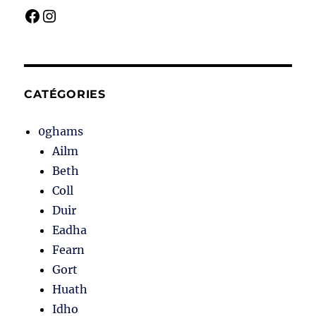
Facebook
Instagram
CATÉGORIES
0ghams
Ailm
Beth
Coll
Duir
Eadha
Fearn
Gort
Huath
Idho