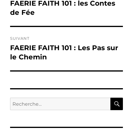
de
FAERIE FAITH 101 : les Contes
Publication
précédente :
de Fée
l’article
SUIVANT
FAERIE FAITH 101 : Les Pas sur
Publication
suivante :
le Chemin
RE
Recherche
pour :