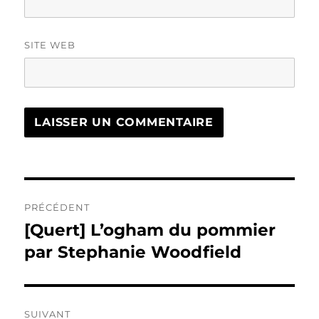
SITE WEB
Navigation
PRÉCÉDENT
de
[Quert] L’ogham du pommier
Publication
précédente :
par Stephanie Woodfield
l’article
SUIVANT