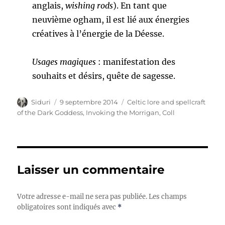
anglais,
wishing rods
). En tant que
neuvième ogham, il est lié aux énergies
créatives à l’énergie de la Déesse.
Usages magiques
: manifestation des
souhaits et désirs, quête de sagesse.
Auteur
Publié
Catégories
Siduri
9 septembre 2014
Celtic lore and spellcraft
le
of the Dark Goddess, Invoking the Morrigan
,
Coll
Laisser un commentaire
Votre adresse e-mail ne sera pas publiée.
Les champs
obligatoires sont indiqués avec
*