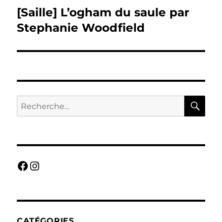
[Saille] L’ogham du saule par
Publication
suivante :
Stephanie Woodfield
RE
Recherche
pour :
Facebook
Instagram
CATÉGORIES