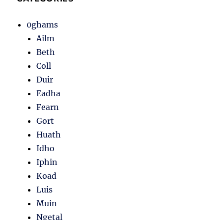
0ghams
Ailm
Beth
Coll
Duir
Eadha
Fearn
Gort
Huath
Idho
Iphin
Koad
Luis
Muin
Ngetal