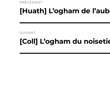
PRÉCÉDENT
de
[Huath] L’ogham de l’au
Publication
précédente :
l’article
SUIVANT
[Coll] L’ogham du noiset
Publication
suivante :