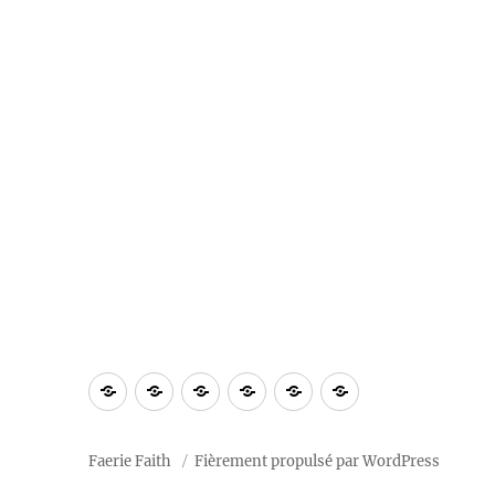
À
Blog
Section
Calendrier
Ressources
Notre
propos
privée
2026
« tradition »
Faerie Faith
Fièrement propulsé par WordPress