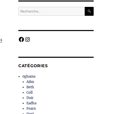
RECHERC
Recherche
pour :
Facebook
Instagram
ss
CATÉGORIES
0ghams
Ailm
Beth
Coll
Duir
Eadha
Fearn
Gort