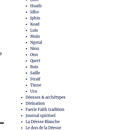
Huath
Idho
Iphin
Koad
Luis
Muin
Ngetal
Nion
e
Onn
Quert
Ruis
Saille
Straif
Tinne
Ura
Déesses & archétypes
Divination
Faerie Faith tradition
Journal spirituel
La Déesse Blanche
Le don de la Déesse