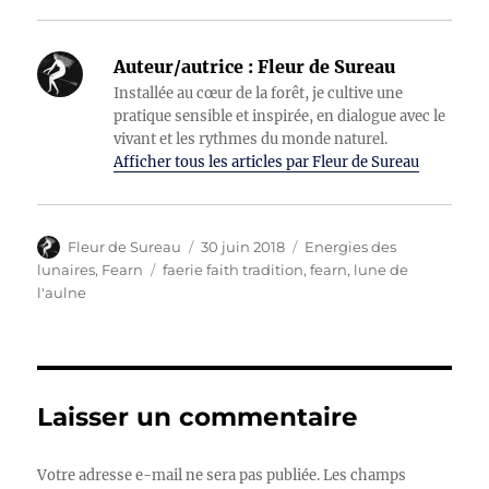
Auteur/autrice :
Fleur de Sureau
Installée au cœur de la forêt, je cultive une
pratique sensible et inspirée, en dialogue avec le
vivant et les rythmes du monde naturel.
Afficher tous les articles par Fleur de Sureau
Auteur
Publié
Catégories
Fleur de Sureau
30 juin 2018
Energies des
le
Étiquettes
lunaires
,
Fearn
faerie faith tradition
,
fearn
,
lune de
l'aulne
Laisser un commentaire
Votre adresse e-mail ne sera pas publiée.
Les champs