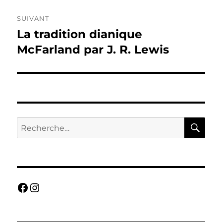
SUIVANT
La tradition dianique
Publication
suivante :
McFarland par J. R. Lewis
RE
Recherche
pour :
Facebook
Instagram