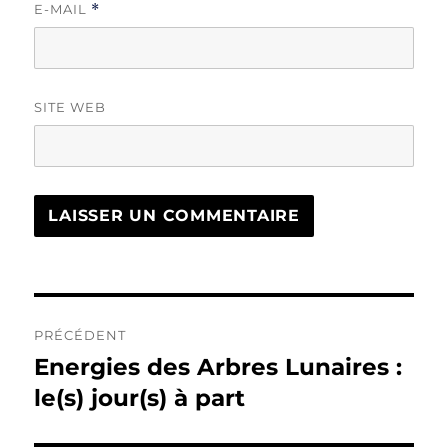
E-MAIL
*
SITE WEB
Navigation
PRÉCÉDENT
de
Energies des Arbres Lunaires :
Publication
précédente :
le(s) jour(s) à part
l’article