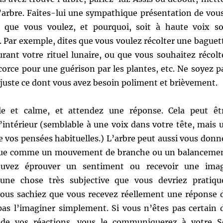
l’arbre. Faites-lui une sympathique présentation de vou
que vous voulez, et pourquoi, soit à haute voix so
 Par exemple, dites que vous voulez récolter une baguet
durant votre rituel lunaire, ou que vous souhaitez récolt
orce pour une guérison par les plantes, etc. Ne soyez p
s juste ce dont vous avez besoin poliment et brièvement.
lle et calme, et attendez une réponse. Cela peut êt
’intérieur (semblable à une voix dans votre tête, mais 
e vos pensées habituelles.) L’arbre peut aussi vous donn
que comme un mouvement de branche ou un balanceme
pouvez éprouver un sentiment ou recevoir une ima
 une chose très subjective que vous devriez pratiqu
vous sachiez que vous recevez réellement une réponse 
 pas l’imaginer simplement. Si vous n’êtes pas certain 
e vos réactions, vous le communiquerez à votre S