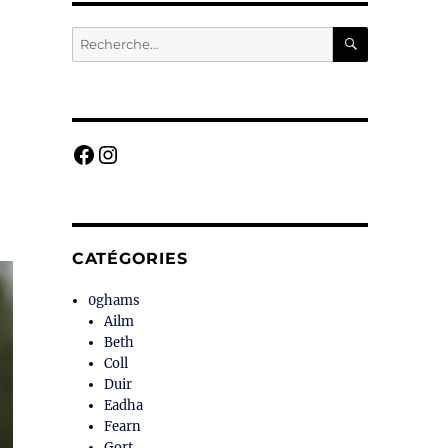
RECHERC
Recherche
pour :
Facebook
Instagram
CATÉGORIES
0ghams
Ailm
Beth
Coll
Duir
Eadha
Fearn
Gort