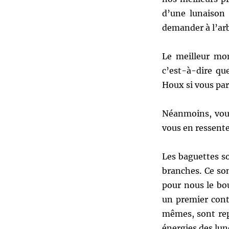
d’une lunaison 
demander à l’arb
Le meilleur mo
c’est-à-dire qu
Houx si vous par
Néanmoins, vous
vous en ressente
Les baguettes s
branches. Ce son
pour nous le bo
un premier cont
mêmes, sont repr
énergies des lun