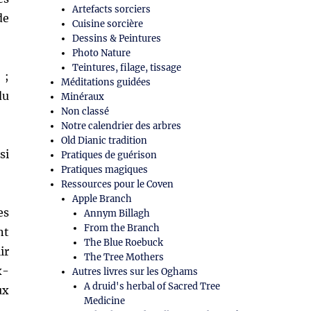
Artefacts sorciers
de
Cuisine sorcière
Dessins & Peintures
Photo Nature
Teintures, filage, tissage
 ;
Méditations guidées
du
Minéraux
Non classé
Notre calendrier des arbres
Old Dianic tradition
si
Pratiques de guérison
Pratiques magiques
Ressources pour le Coven
Apple Branch
es
Annym Billagh
From the Branch
nt
The Blue Roebuck
ir
The Tree Mothers
x-
Autres livres sur les Oghams
A druid's herbal of Sacred Tree
ux
Medicine