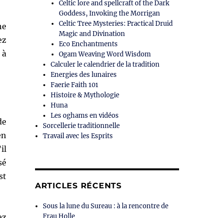
Celtic lore and spellcraft of the Dark
Goddess, Invoking the Morrigan
Celtic Tree Mysteries: Practical Druid
ne
Magic and Divination
ez
Eco Enchantments
 à
Ogam Weaving Word Wisdom
Calculer le calendrier de la tradition
Energies des lunaires
Faerie Faith 101
Histoire & Mythologie
Huna
Les oghams en vidéos
de
Sorcellerie traditionnelle
en
Travail avec les Esprits
il
sé
st
ARTICLES RÉCENTS
Sous la lune du Sureau : à la rencontre de
ez
Frau Holle