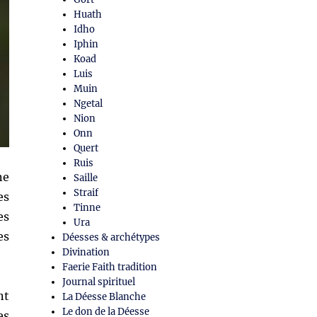
Huath
Idho
Iphin
Koad
Luis
Muin
Ngetal
Nion
Onn
Quert
Ruis
ne
Saille
Straif
es
Tinne
es
Ura
es
Déesses & archétypes
Divination
Faerie Faith tradition
Journal spirituel
nt
La Déesse Blanche
Le don de la Déesse
es