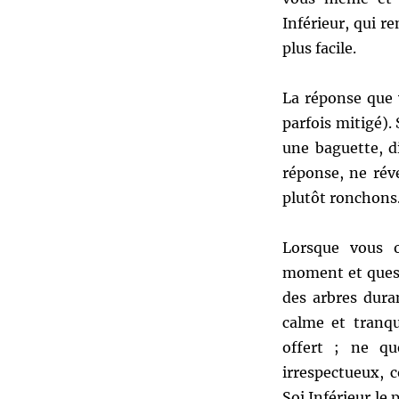
Inférieur, qui re
plus facile.
La réponse que 
parfois mitigé).
une baguette, d
réponse, ne réve
plutôt ronchons
Lorsque vous 
moment et quest
des arbres dura
calme et tranqu
offert ; ne qu
irrespectueux, 
Soi Inférieur le