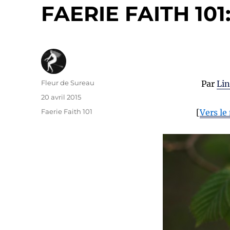
FAERIE FAITH 101
Auteur
Fleur de Sureau
Par
Lin
Publié
20 avril 2015
le
Catégories
Faerie Faith 101
[
Vers le