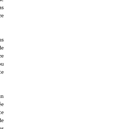
as
re
us
de
re
ou
te
un
ée
te
de
us