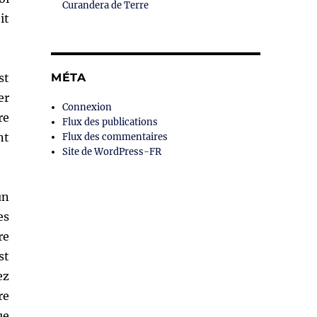
Curandera de Terre
it
st
MÉTA
er
Connexion
re
Flux des publications
nt
Flux des commentaires
Site de WordPress-FR
un
es
re
st
ez
re
ue