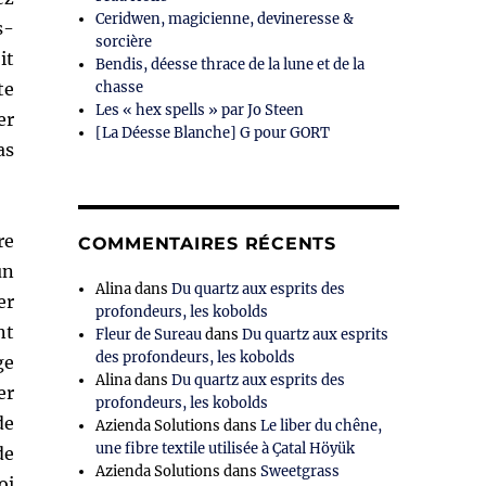
Ceridwen, magicienne, devineresse &
s-
sorcière
it
Bendis, déesse thrace de la lune et de la
te
chasse
Les « hex spells » par Jo Steen
er
[La Déesse Blanche] G pour GORT
as
re
COMMENTAIRES RÉCENTS
un
Alina
dans
Du quartz aux esprits des
er
profondeurs, les kobolds
nt
Fleur de Sureau
dans
Du quartz aux esprits
des profondeurs, les kobolds
ge
Alina
dans
Du quartz aux esprits des
er
profondeurs, les kobolds
de
Azienda Solutions
dans
Le liber du chêne,
une fibre textile utilisée à Çatal Höyük
de
Azienda Solutions
dans
Sweetgrass
oi