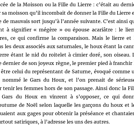
cée de la Moisson ou la Fille du Lierre : c’était au derni
r sa moisson qu’il incombait de donner la Fille du Lierre 
e de mauvais sort jusqu’à l’année suivante. C’est ainsi q
nt à signifier « mégère » ou épouse acariâtre : le lier
res, ce qui confirme la comparaison. Mais le lierre et 
s les deux associés aux saturnales, le houx étant la can
ierre étant le nid du roitelet à cimier doré, son oiseau. 
e dernier de son joyeux règne, le premier pied à franchir 
sé être celui du représentant de Saturne, évoqué comme 
ommé le Gars du Houx, et l’on prenait de sérieus
 tenir les femmes hors de son passage. Ainsi donc la Fil
e Gars du Houx en vinrent à s’opposer, ce qui don
coutume de Noël selon laquelle les garçons du houx et l
 jouaient aux gages pour obtenir la préséance et chantaie
tout satiriques, à l’adresse les uns des autres.