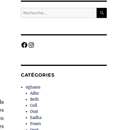
RECHERC
Recherche
pour :
Facebook
Instagram
CATÉGORIES
0ghams
Ailm
Beth
la
Coll
es
Duir
en
Eadha
Fearn
es
Gort