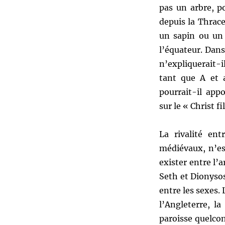
pas un arbre, p
depuis la Thrace
un sapin ou un 
l’équateur. Dans 
n’expliquerait-i
tant que A et 
pourrait-il app
sur le « Christ fi
La rivalité en
médiévaux, n’es
exister entre l’
Seth et Dionysos
entre les sexes.
l’Angleterre, l
paroisse quelconq