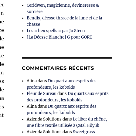
er
Ceridwen, magicienne, devineresse &
sorcière
en
Bendis, déesse thrace de la lune et de la
ue
chasse
re
Les « hex spells » par Jo Steen
[La Déesse Blanche] G pour GORT
le
ne
Le
le
COMMENTAIRES RÉCENTS
un
es
Alina
dans
Du quartz aux esprits des
profondeurs, les kobolds
le
Fleur de Sureau
dans
Du quartz aux esprits
na
des profondeurs, les kobolds
es
Alina
dans
Du quartz aux esprits des
profondeurs, les kobolds
nt
Azienda Solutions
dans
Le liber du chêne,
une fibre textile utilisée à Çatal Höyük
Azienda Solutions
dans
Sweetgrass