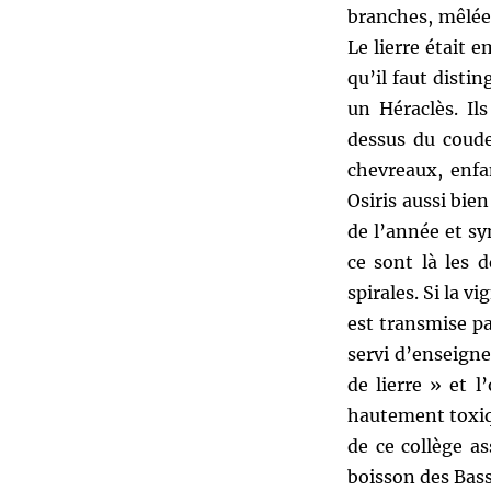
branches, mêlées 
Le lierre était
qu’il faut distin
un Héraclès. Il
dessus du coude
chevreaux, enfa
Osiris aussi bie
de l’année et s
ce sont là les 
spirales. Si la v
est transmise pa
servi d’enseigne
de lierre » et 
hautement toxiq
de ce collège as
boisson des Bassa