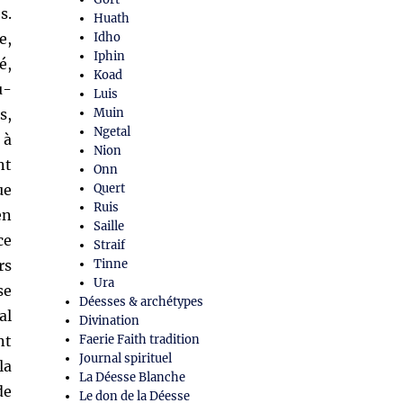
s.
Huath
e,
Idho
Iphin
é,
Koad
u-
Luis
s,
Muin
Ngetal
 à
Nion
nt
Onn
ue
Quert
Ruis
en
Saille
ce
Straif
rs
Tinne
Ura
se
Déesses & archétypes
al
Divination
nt
Faerie Faith tradition
Journal spirituel
la
La Déesse Blanche
de
Le don de la Déesse