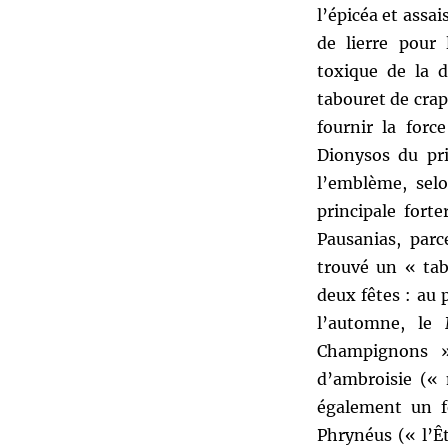
l’épicéa et assa
de lierre pour 
toxique de la 
tabouret de cra
fournir la forc
Dionysos du pri
l’emblème, sel
principale forte
Pausanias, parc
trouvé un « tab
deux fêtes : au 
l’automne, le 
Champignons 
d’ambroisie (« 
également un f
Phrynéus (« l’Ê