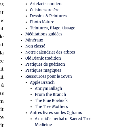
es
Artefacts sorciers
Cuisine sorcière
nt
Dessins & Peintures
 «
Photo Nature
ut
Teintures, filage, tissage
Méditations guidées
le
Minéraux
nt
Non classé
la
Notre calendrier des arbres
Old Dianic tradition
re
Pratiques de guérison
it
Pratiques magiques
it
Ressources pour le Coven
Apple Branch
 à
Annym Billagh
es
From the Branch
om
The Blue Roebuck
The Tree Mothers
it
Autres livres sur les Oghams
ce
A druid's herbal of Sacred Tree
it
Medicine