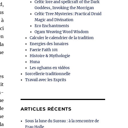
Celtic lore and spellcraft of the Dark
d,
Goddess, Invoking the Morrigan
us
Celtic Tree Mysteries: Practical Druid
 à
Magic and Divination
Eco Enchantments
ci
Ogam Weaving Word Wisdom
en
Calculer le calendrier de la tradition
la
Energies des lunaires
Faerie Faith 101
me
Histoire & Mythologie
Huna
Les oghams en vidéos
Sorcellerie traditionnelle
es
Travail avec les Esprits
it
n-
ue
de
ARTICLES RÉCENTS
ne
Sous la lune du Sureau : à la rencontre de
la
Frau Holle