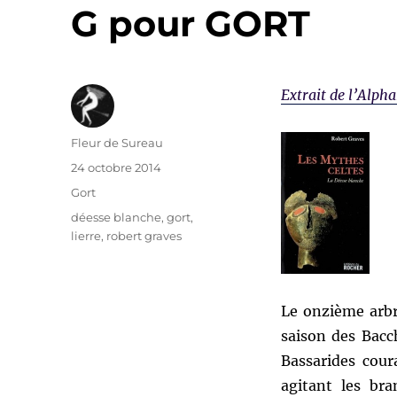
G pour GORT
Extrait de l’Alph
Auteur
Fleur de Sureau
Publié
24 octobre 2014
le
Catégories
Gort
Étiquettes
déesse blanche
,
gort
,
lierre
,
robert graves
Le onzième arbre
saison des Bacc
Bassarides cou
agitant les br