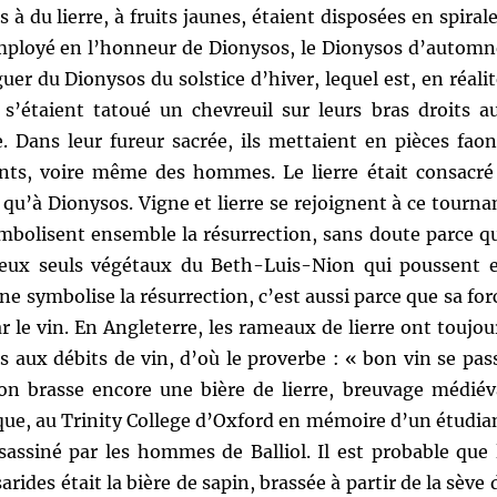
à du lierre, à fruits jaunes, étaient disposées en spirale
 employé en l’honneur de Dionysos, le Dionysos d’automn
guer du Dionysos du solstice d’hiver, lequel est, en réalit
s s’étaient tatoué un chevreuil sur leurs bras droits a
. Dans leur fureur sacrée, ils mettaient en pièces faon
nts, voire même des hommes. Le lierre était consacré
n qu’à Dionysos. Vigne et lierre se rejoignent à ce tourna
ymbolisent ensemble la résurrection, sans doute parce q
deux seuls végétaux du Beth-Luis-Nion qui poussent 
igne symbolise la résurrection, c’est aussi parce que sa for
r le vin. En Angleterre, les rameaux de lierre ont toujou
s aux débits de vin, d’où le proverbe : « bon vin se pas
l’on brasse encore une bière de lierre, breuvage médiév
ue, au Trinity College d’Oxford en mémoire d’un étudia
sassiné par les hommes de Balliol. Il est probable que 
rides était la bière de sapin, brassée à partir de la sève 