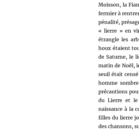
Moisson, la Fian
fermier à rentre
pénalité, présag
« lierre » en vi
étrangle les arb
houx étaient tou
de Saturne, le l
matin de Noël, l
seuil était cen
homme sombre n
précautions pour
du Lierre et l
naissance à la 
filles du lierre
des chansons, sur