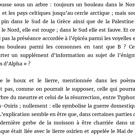
ousse sous un arbre : toujours un bouleau dans le Nor
 et les pays celtiques jusqu’au cercle arctique ; mais so
pin dans le Sud de la Grèce ainsi que de la Palestine
le Nord, elle est rouge ; dans le Sud elle est fauve. Et ce
l pas la préséance accordée à l’épicéa parmi les voyelles 
au bouleau parmi les consonnes en tant que B ? Ce
orter un supplément d’information au sujet de l’énig
ls d’Alpha » ?
tre le houx et le lierre, mentionnée dans les poèm
t pas, comme on pourrait le supposer, celle qui pourra
arbre du meurtre et celui de la résurrection, entre Typho
-Osiris ; nullement : elle symbolise la guerre domestiq
 L’explication semble en être que, dans certaines parties 
a dernière gerbe de la moisson à être charriée dans u
ue était liée avec le lierre osirien et appelée le Mai de 