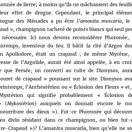
isonnée de lierre; à moins qu’ils ne mâchassent des feuill
leur effet de drogue. Cependant, le principal éléme
drogue des Ménades a pu être l’
amanita muscaria
, le
paud », champignon tacheté de points blancs qui seul pe
e nécessaire. Ici nous devons reconsidérer Phoronée, 
ntemps, inventeur du feu. Il bâtit la cité d’Argos do
on Apollodore, était un crapaud ; de même Mycène, 
resse de l’Argolide, aurait été ainsi appelée, à en croi
e que Persée, un converti au culte de Dionysos, aura
ouret de crapaud » poussant sur le site. Dionysos ava
printemps, l’Anthestérion ou « Éclosion des Fleurs » et,
Mystérion qui signifie probablement « Éclosion d
» (
Mykostérion
) auxquels on donnait encore le n
nourriture des dieux »). Fut-ce Phoronée qui découvr
eu divin résidant dans ce champignon, ou bien fut-
tre-Crapaud »)? L’amanita muscaria, bien qu’elle ne so