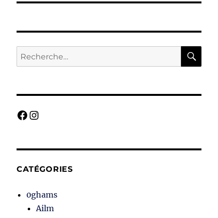
RE
Recherche
pour :
Facebook
Instagram
CATÉGORIES
0ghams
Ailm