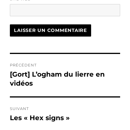
Navigation
PRÉCÉDENT
de
[Gort] L’ogham du lierre en
Publication
précédente :
vidéos
l’article
SUIVANT
Les « Hex signs »
Publication
suivante :