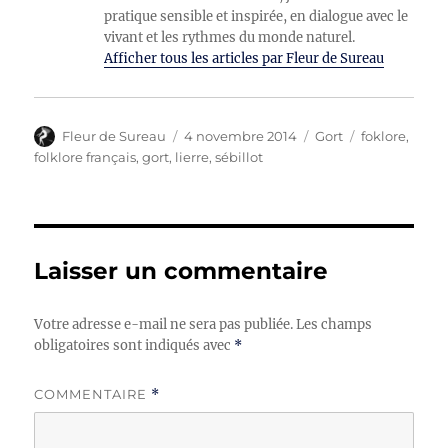
pratique sensible et inspirée, en dialogue avec le
vivant et les rythmes du monde naturel.
Afficher tous les articles par Fleur de Sureau
Auteur
Publié
Catégories
Étiquettes
Fleur de Sureau
4 novembre 2014
Gort
foklore
,
le
folklore français
,
gort
,
lierre
,
sébillot
Laisser un commentaire
Votre adresse e-mail ne sera pas publiée.
Les champs
obligatoires sont indiqués avec
*
COMMENTAIRE
*