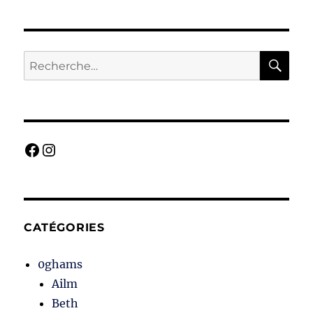
RE
Recherche
pour :
Facebook
Instagram
CATÉGORIES
0ghams
Ailm
Beth