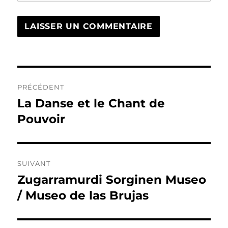
Navigation
PRÉCÉDENT
de
La Danse et le Chant de
Publication
précédente :
Pouvoir
l’article
SUIVANT
Zugarramurdi Sorginen Museo
Publication
suivante :
/ Museo de las Brujas