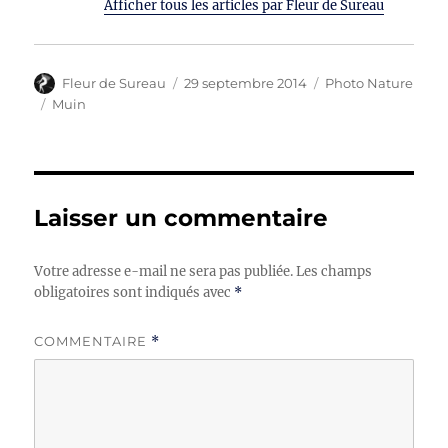
Afficher tous les articles par Fleur de Sureau
Auteur
Publié
Catégories
Fleur de Sureau
29 septembre 2014
Photo Nature
le
Étiquettes
Muin
Laisser un commentaire
Votre adresse e-mail ne sera pas publiée.
Les champs
obligatoires sont indiqués avec
*
COMMENTAIRE
*