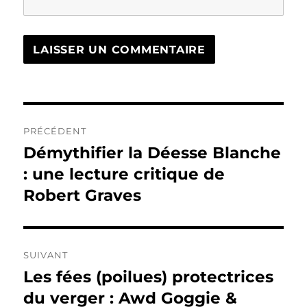
Navigation
PRÉCÉDENT
de
Démythifier la Déesse Blanche
Publication
précédente :
: une lecture critique de
l’article
Robert Graves
SUIVANT
Les fées (poilues) protectrices
Publication
suivante :
du verger : Awd Goggie &