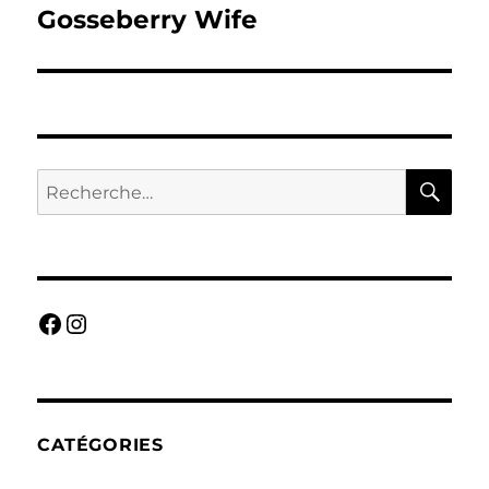
Gosseberry Wife
RE
Recherche
pour :
Facebook
Instagram
CATÉGORIES