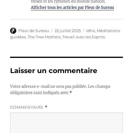
vivant et les rythmes du monde naturel.
Afficher tous les articles par Fleur de Sureau
Auteur
Publié
Catégories
Fleur de Sureau
22 juillet 2025
Idho
,
Méditations
le
guidées
,
The Tree Mothers
,
Travail avec les Esprits
Laisser un commentaire
Votre adresse e-mail ne sera pas publiée.
Les champs
obligatoires sont indiqués avec
*
COMMENTAIRE
*