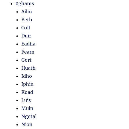
0ghams
Ailm
Beth
Coll
Duir
Eadha
Fearn
Gort
Huath
Idho
Iphin
Koad
Luis
Muin
Ngetal
Nion