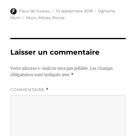
Auteur
Publié
Catégories
Fleur de Sureau
10 septembre 2018
0ghams
,
le
Étiquettes
Muin
Muin
,
Mûres
,
Ronce
Laisser un commentaire
Votre adresse e-mail ne sera pas publiée.
Les champs
obligatoires sont indiqués avec
*
COMMENTAIRE
*