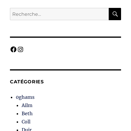
RE
Recherche
pour :
Facebook
Instagram
CATÉGORIES
0ghams
Ailm
Beth
Coll
Duir