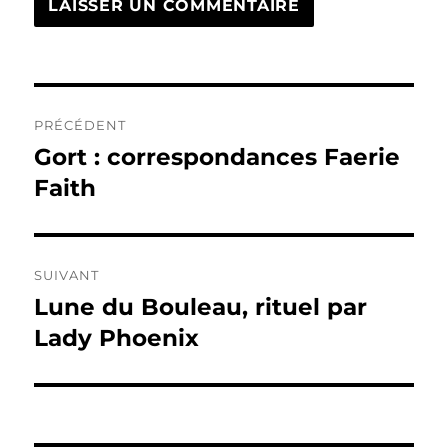
Navigation
PRÉCÉDENT
de
Gort : correspondances Faerie
Publication
précédente :
Faith
l’article
SUIVANT
Lune du Bouleau, rituel par
Publication
suivante :
Lady Phoenix