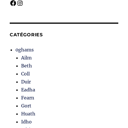
Facebook
Instagram
CATÉGORIES
0ghams
Ailm
Beth
Coll
Duir
Eadha
Fearn
Gort
Huath
Idho