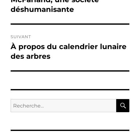
précédente :
déshumanisante
l’article
SUIVANT
À propos du calendrier lunaire
Publication
suivante :
des arbres
RE
Recherche
pour :