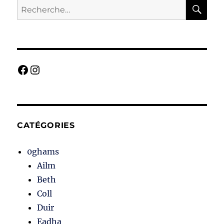
ou
RE
Recherche
du
pour :
sapin
par
Stephanie
Woodfield
Facebook
Instagram
CATÉGORIES
0ghams
Ailm
Beth
Coll
Duir
Eadha