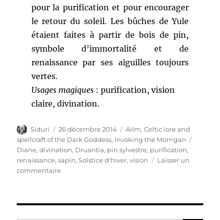
pour la purification et pour encourager
le retour du soleil. Les bûches de Yule
étaient faites à partir de bois de pin,
symbole d’immortalité et de
renaissance par ses aiguilles toujours
vertes.
Usages magiques
: purification, vision
claire, divination.
Auteur
Publié
Catégories
Siduri
26 décembre 2014
Ailm
,
Celtic lore and
le
Étiquet
spellcraft of the Dark Goddess, Invoking the Morrigan
Diane
,
divination
,
Druantia
,
pin sylvestre
,
purification
,
renaissance
,
sapin
,
Solstice d'hiver
,
vision
Laisser un
sur
commentaire
[Ailm]
L’ogham
du
pin