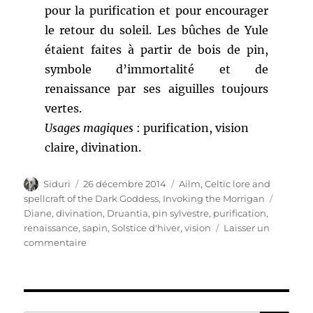
pour la purification et pour encourager
le retour du soleil. Les bûches de Yule
étaient faites à partir de bois de pin,
symbole d’immortalité et de
renaissance par ses aiguilles toujours
vertes.
Usages magiques
: purification, vision
claire, divination.
Auteur
Publié
Catégories
Siduri
26 décembre 2014
Ailm
,
Celtic lore and
le
Étiquet
spellcraft of the Dark Goddess, Invoking the Morrigan
Diane
,
divination
,
Druantia
,
pin sylvestre
,
purification
,
renaissance
,
sapin
,
Solstice d'hiver
,
vision
Laisser un
sur
commentaire
[Ailm]
L’ogham
du
pin